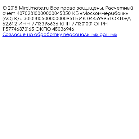
© 2018 Mirclimate.ru Все права защищены. Расчетный
счет 40702810000000045350 КБ «Москоммерцбанк»
(АО) К/с 30101810500000000951 БИК 044599951 ОКВЭД
52.61.2 ИНН 7713395636 КПП 771301001 ОГРН
1157746370165 ОКПО 45036946
Согласие на обработку персональных данных