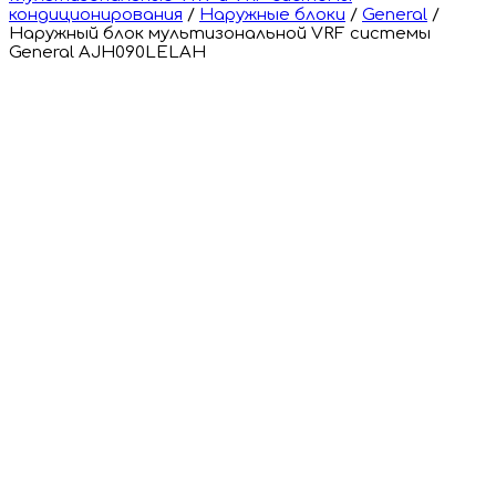
кондиционирования
/
Наружные блоки
/
General
/
Наружный блок мультизональной VRF системы
General AJH090LELAH