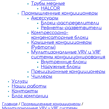
Трубы медные
HALCOR
Промышленные кондиционеры
Аксессуары
Блоки-распределители
Рефнеты-разветвители
Компрессорно-
конденсаторные блоки
Крышные кондиционеры
(Руфтопы)
Мультизональные VRV и VRF
системы кондиционирования
Внутренние блоки
Наружные блоки
Прецизионные кондиционеры
Чиллеры
Услуги
Наши работы
Контакты
Блог компании
Главная
/
Промышленные кондиционеры
/
Мультизональные VRV и VRF системы