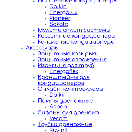
Настенные кондиционеры
Daikin
Energolux
Pioneer
Sakata
Мульти сплит системы
Кассетные кондиционеры
Канальные кондиционеры
Аксессуары
Защитные козырьки
Защитные ограждения
Изоляция для труб
Energoflex
Кронштейны для
кондиционеров
Онлайн-контроллеры
Daikin
Помпы дренажные
Aspen
Сифоны для дренажа
Vecam
Трубки дренажные
Ruvinil