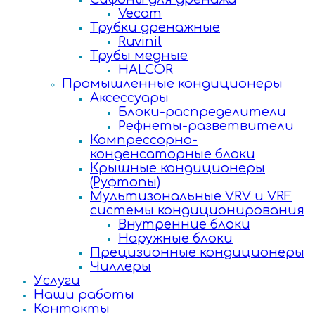
Vecam
Трубки дренажные
Ruvinil
Трубы медные
HALCOR
Промышленные кондиционеры
Аксессуары
Блоки-распределители
Рефнеты-разветвители
Компрессорно-
конденсаторные блоки
Крышные кондиционеры
(Руфтопы)
Мультизональные VRV и VRF
системы кондиционирования
Внутренние блоки
Наружные блоки
Прецизионные кондиционеры
Чиллеры
Услуги
Наши работы
Контакты