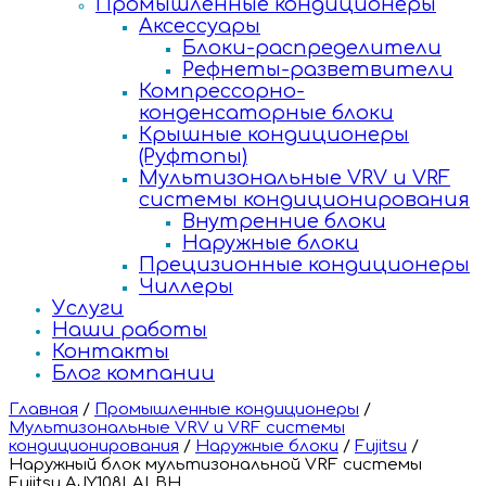
Промышленные кондиционеры
Аксессуары
Блоки-распределители
Рефнеты-разветвители
Компрессорно-
конденсаторные блоки
Крышные кондиционеры
(Руфтопы)
Мультизональные VRV и VRF
системы кондиционирования
Внутренние блоки
Наружные блоки
Прецизионные кондиционеры
Чиллеры
Услуги
Наши работы
Контакты
Блог компании
Главная
/
Промышленные кондиционеры
/
Мультизональные VRV и VRF системы
кондиционирования
/
Наружные блоки
/
Fujitsu
/
Наружный блок мультизональной VRF системы
Fujitsu AJY108LALBH