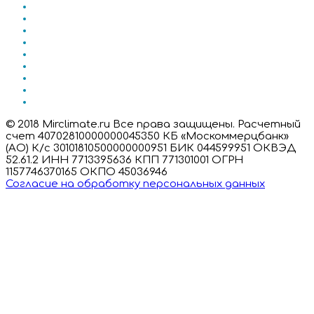
© 2018 Mirclimate.ru Все права защищены. Расчетный
счет 40702810000000045350 КБ «Москоммерцбанк»
(АО) К/с 30101810500000000951 БИК 044599951 ОКВЭД
52.61.2 ИНН 7713395636 КПП 771301001 ОГРН
1157746370165 ОКПО 45036946
Согласие на обработку персональных данных