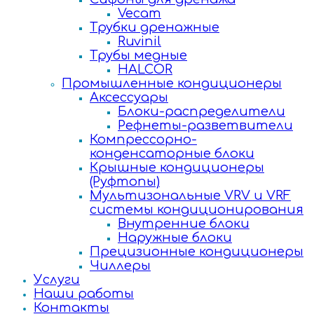
Vecam
Трубки дренажные
Ruvinil
Трубы медные
HALCOR
Промышленные кондиционеры
Аксессуары
Блоки-распределители
Рефнеты-разветвители
Компрессорно-
конденсаторные блоки
Крышные кондиционеры
(Руфтопы)
Мультизональные VRV и VRF
системы кондиционирования
Внутренние блоки
Наружные блоки
Прецизионные кондиционеры
Чиллеры
Услуги
Наши работы
Контакты