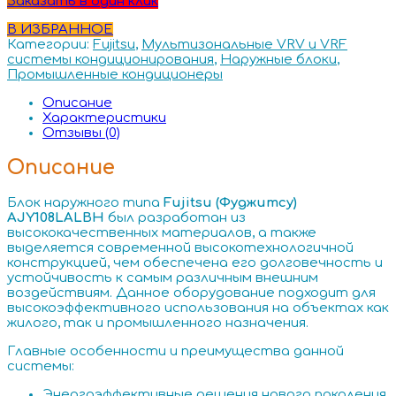
Заказать в один клик
В ИЗБРАННОЕ
Категории:
Fujitsu
,
Мультизональные VRV и VRF
системы кондиционирования
,
Наружные блоки
,
Промышленные кондиционеры
Описание
Характеристики
Отзывы (0)
Описание
Блок наружного типа
Fujitsu (Фуджитсу)
AJY108LALBH
был разработан из
высококачественных материалов, а также
выделяется современной высокотехнологичной
конструкцией, чем обеспечена его долговечность и
устойчивость к самым различным внешним
воздействиям. Данное оборудование подходит для
высокоэффективного использования на объектах как
жилого, так и промышленного назначения.
Главные особенности и преимущества данной
системы:
Энергоэффективные решения нового поколения.