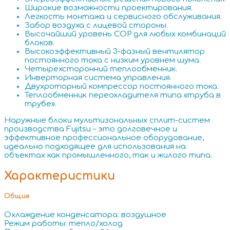
Широкие возможности проектирования.
Легкость монтажа и сервисного обслуживания.
Забор воздуха с лицевой стороны.
Высочайший уровень COP для любых комбинаций
блоков.
Высокоэффективный 3-фазный вентилятор
постоянного тока с низким уровнем шума.
Четырехсторонний теплообменник.
Инверторная система управления.
Двухроторный компрессор постоянного тока.
Теплообменник переохладителя типа «труба в
трубе».
Наружные блоки мультизональных сплит-систем
производства Fujitsu – это долговечное и
эффективное профессиональное оборудование,
идеально подходящее для использования на
объектах как промышленного, так и жилого типа.
Характеристики
Общие
Охлаждение конденсатора: воздушное
Режим работы: тепло/холод