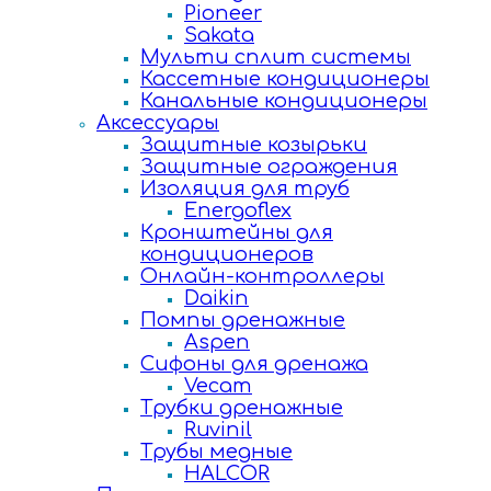
Pioneer
Sakata
Мульти сплит системы
Кассетные кондиционеры
Канальные кондиционеры
Аксессуары
Защитные козырьки
Защитные ограждения
Изоляция для труб
Energoflex
Кронштейны для
кондиционеров
Онлайн-контроллеры
Daikin
Помпы дренажные
Aspen
Сифоны для дренажа
Vecam
Трубки дренажные
Ruvinil
Трубы медные
HALCOR