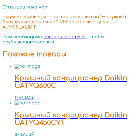
Отзывов пока нет.
Будьте первым, кто оставил отзыв на “Наружный
блок мультизональной VRF системы Fujitsu
AJY108LALBH”
Вам необходимо
авторизоваться
, чтобы
опубликовать отзыв.
Похожие товары
Крышный кондиционер Daikin
UATYQ600C
1,161,060
₽
Крышный кондиционер Daikin
UATYQ450CY1
878,630
₽