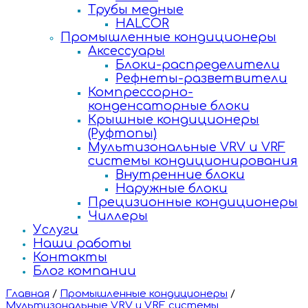
Трубы медные
HALCOR
Промышленные кондиционеры
Аксессуары
Блоки-распределители
Рефнеты-разветвители
Компрессорно-
конденсаторные блоки
Крышные кондиционеры
(Руфтопы)
Мультизональные VRV и VRF
системы кондиционирования
Внутренние блоки
Наружные блоки
Прецизионные кондиционеры
Чиллеры
Услуги
Наши работы
Контакты
Блог компании
Главная
/
Промышленные кондиционеры
/
Мультизональные VRV и VRF системы