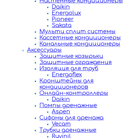
Настенные кондиционеры
Daikin
Energolux
Pioneer
Sakata
Мульти сплит системы
Кассетные кондиционеры
Канальные кондиционеры
Аксессуары
Защитные козырьки
Защитные ограждения
Изоляция для труб
Energoflex
Кронштейны для
кондиционеров
Онлайн-контроллеры
Daikin
Помпы дренажные
Aspen
Сифоны для дренажа
Vecam
Трубки дренажные
Ruvinil