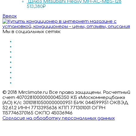
Шлюз Mitsubishi Heavy MH-AC-MBS-128
513,380
₽
Вверх
Мы в социальных сетях:
© 2018 Mirclimate.ru Все права защищены. Расчетный
счет 40702810000000045350 КБ «Москоммерцбанк»
(АО) К/с 30101810500000000951 БИК 044599951 ОКВЭД
52.61.2 ИНН 7713395636 КПП 771301001 ОГРН
1157746370165 ОКПО 45036946
Согласие на обработку персональных данных