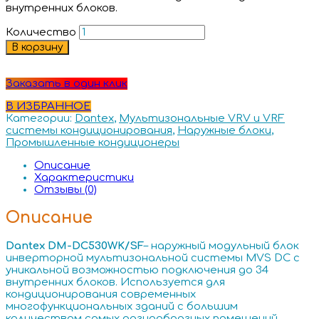
внутренних блоков.
Количество
В корзину
Заказать в один клик
В ИЗБРАННОЕ
Категории:
Dantex
,
Мультизональные VRV и VRF
системы кондиционирования
,
Наружные блоки
,
Промышленные кондиционеры
Описание
Характеристики
Отзывы (0)
Описание
Dantex DM-DC530WK/SF
– наружный модульный блок
инверторной мультизональной системы MVS DC с
уникальной возможностью подключения до 34
внутренних блоков. Используется для
кондиционирования современных
многофункциональных зданий с большим
количеством самых разнообразных помещений.