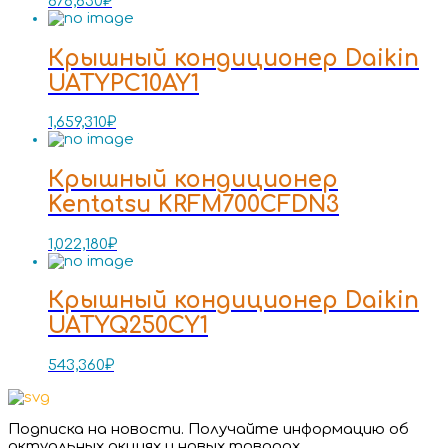
878,630
₽
Крышный кондиционер Daikin
UATYPC10AY1
1,659,310
₽
Крышный кондиционер
Kentatsu KRFM700CFDN3
1,022,180
₽
Крышный кондиционер Daikin
UATYQ250CY1
543,360
₽
Подписка на новости. Получайте информацию об
актуальных акциях и новых товарах.