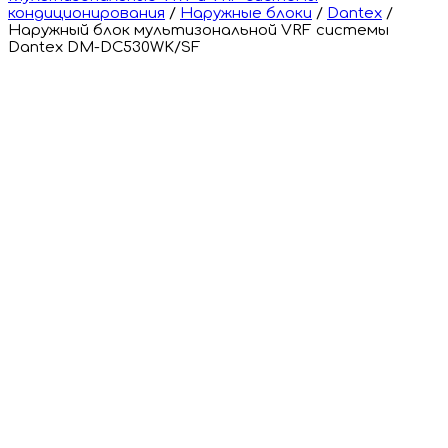
кондиционирования
/
Наружные блоки
/
Dantex
/
Наружный блок мультизональной VRF системы
Dantex DM-DC530WK/SF