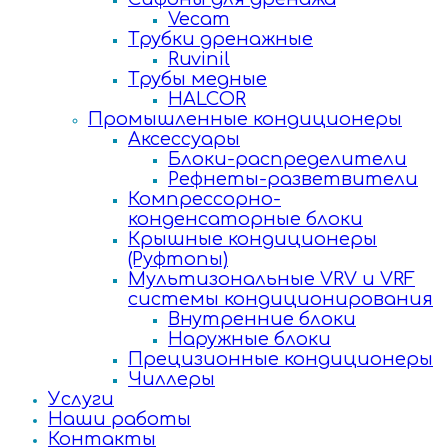
Vecam
Трубки дренажные
Ruvinil
Трубы медные
HALCOR
Промышленные кондиционеры
Аксессуары
Блоки-распределители
Рефнеты-разветвители
Компрессорно-
конденсаторные блоки
Крышные кондиционеры
(Руфтопы)
Мультизональные VRV и VRF
системы кондиционирования
Внутренние блоки
Наружные блоки
Прецизионные кондиционеры
Чиллеры
Услуги
Наши работы
Контакты