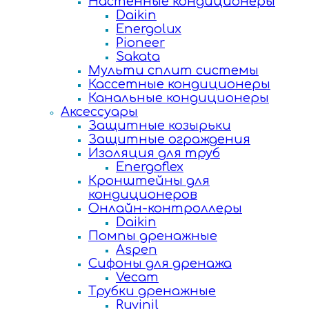
Настенные кондиционеры
Daikin
Energolux
Pioneer
Sakata
Мульти сплит системы
Кассетные кондиционеры
Канальные кондиционеры
Аксессуары
Защитные козырьки
Защитные ограждения
Изоляция для труб
Energoflex
Кронштейны для
кондиционеров
Онлайн-контроллеры
Daikin
Помпы дренажные
Aspen
Сифоны для дренажа
Vecam
Трубки дренажные
Ruvinil