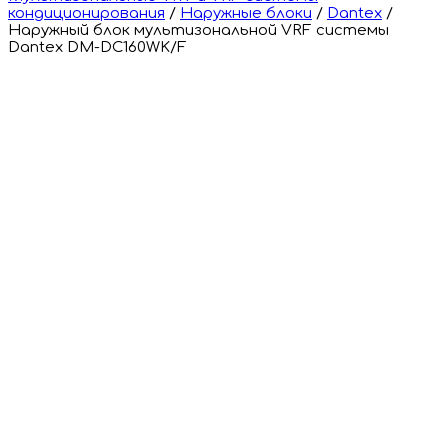
кондиционирования
/
Наружные блоки
/
Dantex
/
Наружный блок мультизональной VRF системы
Dantex DM-DC160WK/F