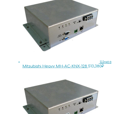
Шлюз
Mitsubishi Heavy MH-AC-KNX-128
513,380
₽