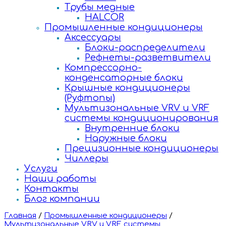
Трубы медные
HALCOR
Промышленные кондиционеры
Аксессуары
Блоки-распределители
Рефнеты-разветвители
Компрессорно-
конденсаторные блоки
Крышные кондиционеры
(Руфтопы)
Мультизональные VRV и VRF
системы кондиционирования
Внутренние блоки
Наружные блоки
Прецизионные кондиционеры
Чиллеры
Услуги
Наши работы
Контакты
Блог компании
Главная
/
Промышленные кондиционеры
/
Мультизональные VRV и VRF системы