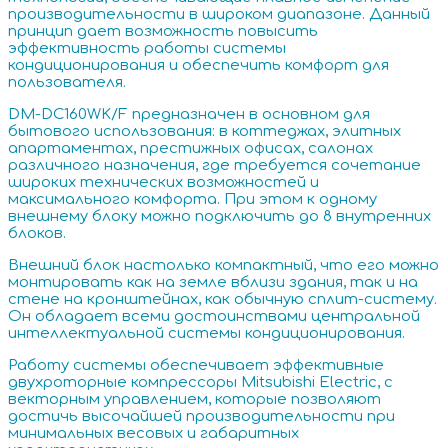
производительности в широком диапазоне. Данный
принцип дает возможность повысить
эффективность работы системы
кондиционирования и обеспечить комфорт для
пользователя.
DM-DC160WK/F предназначен в основном для
бытового использования: в коттеджах, элитных
апартаментах, престижных офисах, салонах
различного назначения, где требуется сочетание
широких технических возможностей и
максимального комфорта. При этом к одному
внешнему блоку можно подключить до 8 внутренних
блоков.
Внешний блок настолько компактный, что его можно
монтировать как на земле вблизи здания, так и на
стене на кронштейнах, как обычную сплит-систему.
Он обладает всеми достоинствами центральной
интеллектуальной системы кондиционирования.
Работу системы обеспечивает эффективные
двухроторные компрессоры Mitsubishi Electric, с
векторным управлением, которые позволяют
достичь высочайшей производительности при
минимальных весовых и габаритных