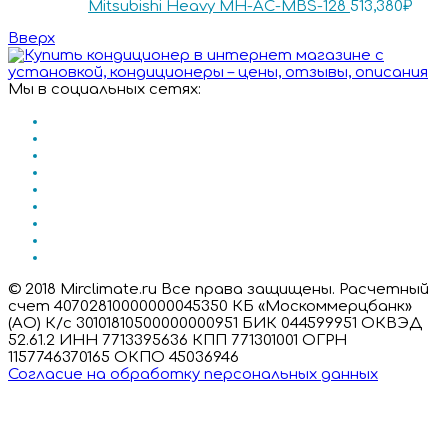
Mitsubishi Heavy MH-AC-MBS-128
513,380
₽
Вверх
Мы в социальных сетях:
© 2018 Mirclimate.ru Все права защищены. Расчетный
счет 40702810000000045350 КБ «Москоммерцбанк»
(АО) К/с 30101810500000000951 БИК 044599951 ОКВЭД
52.61.2 ИНН 7713395636 КПП 771301001 ОГРН
1157746370165 ОКПО 45036946
Согласие на обработку персональных данных