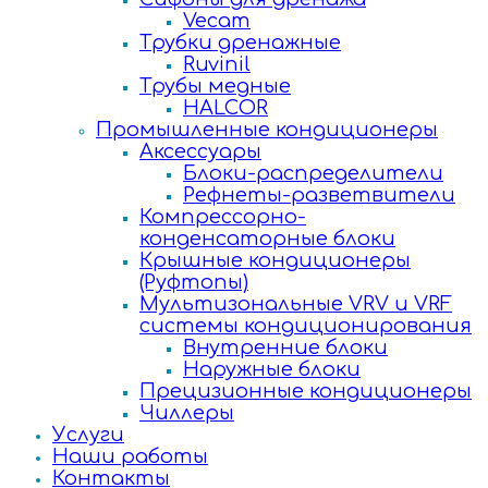
Vecam
Трубки дренажные
Ruvinil
Трубы медные
HALCOR
Промышленные кондиционеры
Аксессуары
Блоки-распределители
Рефнеты-разветвители
Компрессорно-
конденсаторные блоки
Крышные кондиционеры
(Руфтопы)
Мультизональные VRV и VRF
системы кондиционирования
Внутренние блоки
Наружные блоки
Прецизионные кондиционеры
Чиллеры
Услуги
Наши работы
Контакты