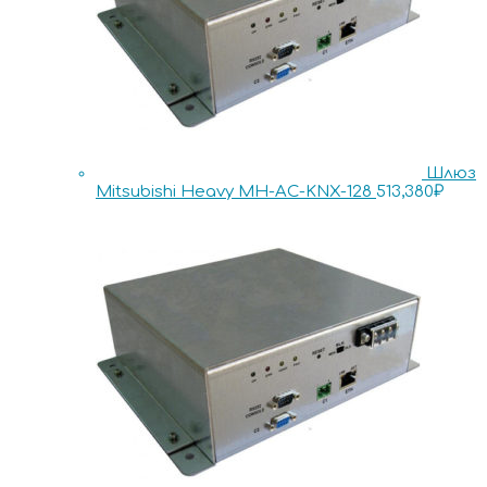
Шлюз
Mitsubishi Heavy MH-AC-KNX-128
513,380
₽