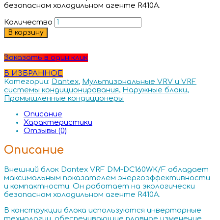
безопасном холодильном агенте R410А.
Количество
В корзину
Заказать в один клик
В ИЗБРАННОЕ
Категории:
Dantex
,
Мультизональные VRV и VRF
системы кондиционирования
,
Наружные блоки
,
Промышленные кондиционеры
Описание
Характеристики
Отзывы (0)
Описание
Внешний блок Dantex VRF DM-DC160WK/F обладает
максимальным показателем энергоэффективности
и компактности. Он работает на экологически
безопасном холодильном агенте R410А.
В конструкции блока используются инверторные
технологии, обеспечивающие плавное изменение