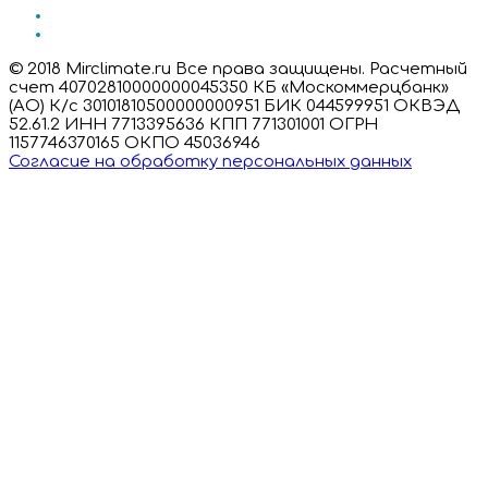
© 2018 Mirclimate.ru Все права защищены. Расчетный
счет 40702810000000045350 КБ «Москоммерцбанк»
(АО) К/с 30101810500000000951 БИК 044599951 ОКВЭД
52.61.2 ИНН 7713395636 КПП 771301001 ОГРН
1157746370165 ОКПО 45036946
Согласие на обработку персональных данных