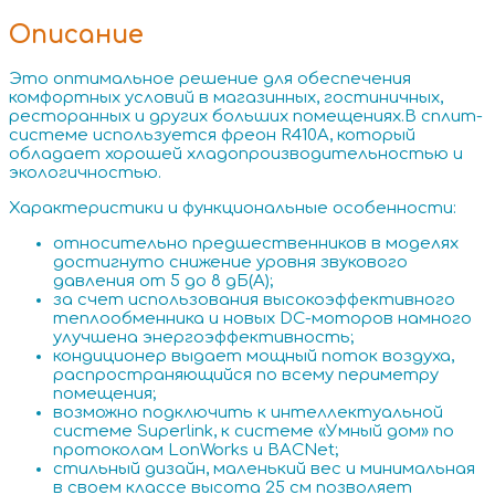
Описание
Это оптимальное решение для обеспечения
комфортных условий в магазинных, гостиничных,
ресторанных и других больших помещениях.В сплит-
системе используется фреон R410A, который
обладает хорошей хладопроизводительностью и
экологичностью.
Характеристики и функциональные особенности:
относительно предшественников в моделях
достигнуто снижение уровня звукового
давления от 5 до 8 дБ(А);
за счет использования высокоэффективного
теплообменника и новых DC-моторов намного
улучшена энергоэффективность;
кондиционер выдает мощный поток воздуха,
распространяющийся по всему периметру
помещения;
возможно подключить к интеллектуальной
системе Superlink, к системе «Умный дом» по
протоколам LonWorks и BACNet;
стильный дизайн, маленький вес и минимальная
в своем классе высота 25 см позволяет