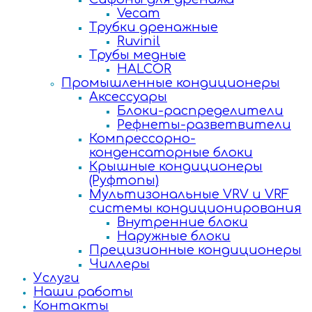
Vecam
Трубки дренажные
Ruvinil
Трубы медные
HALCOR
Промышленные кондиционеры
Аксессуары
Блоки-распределители
Рефнеты-разветвители
Компрессорно-
конденсаторные блоки
Крышные кондиционеры
(Руфтопы)
Мультизональные VRV и VRF
системы кондиционирования
Внутренние блоки
Наружные блоки
Прецизионные кондиционеры
Чиллеры
Услуги
Наши работы
Контакты