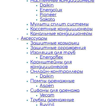
Настенные кондиционеры
Daikin
Energolux
Pioneer
Sakata
Мульти сплит системы
Кассетные кондиционеры
Канальные кондиционеры
Аксессуары
Защитные козырьки
Защитные ограждения
Изоляция для труб
Energoflex
Кронштейны для
кондиционеров
Онлайн-контроллеры
Daikin
Помпы дренажные
Aspen
Сифоны для дренажа
Vecam
Трубки дренажные
Ruvinil