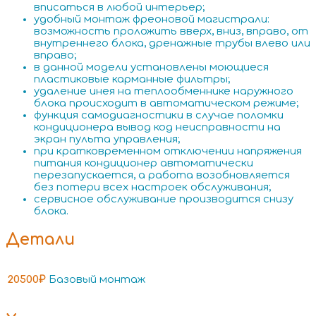
вписаться в любой интерьер;
удобный монтаж фреоновой магистрали:
возможность проложить вверх, вниз, вправо, от
внутреннего блока, дренажные трубы влево или
вправо;
в данной модели установлены моющиеся
пластиковые карманные фильтры;
удаление инея на теплообменнике наружного
блока происходит в автоматическом режиме;
функция самодиагностики в случае поломки
кондиционера вывод код неисправности на
экран пульта управления;
при кратковременном отключении напряжения
питания кондиционер автоматически
перезапускается, а работа возобновляется
без потери всех настроек обслуживания;
сервисное обслуживание производится снизу
блока.
Детали
20500₽
Базовый монтаж