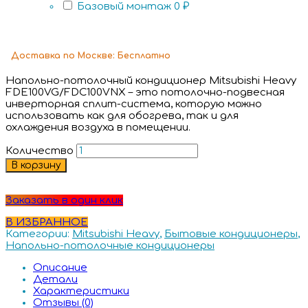
Базовый монтаж
0 ₽
Доставка
по Москве:
Бесплатно
Напольно-потолочный кондиционер Mitsubishi Heavy
FDE100VG/FDC100VNX – это потолочно-подвесная
инверторная сплит-система, которую можно
использовать как для обогрева, так и для
охлаждения воздуха в помещении.
Количество
В корзину
Заказать в один клик
В ИЗБРАННОЕ
Категории:
Mitsubishi Heavy
,
Бытовые кондиционеры
,
Напольно-потолочные кондиционеры
Описание
Детали
Характеристики
Отзывы (0)