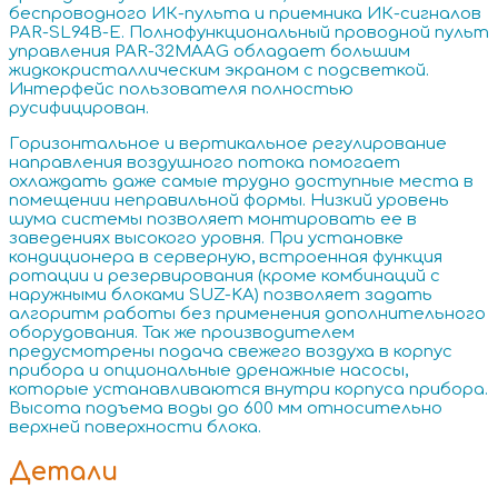
беспроводного ИК-пульта и приемника ИК-сигналов
PAR-SL94B-E. Полнофункциональный проводной пульт
управления PAR-32MAAG обладает большим
жидкокристаллическим экраном с подсветкой.
Интерфейс пользователя полностью
русифицирован.
Горизонтальное и вертикальное регулирование
направления воздушного потока помогает
охлаждать даже самые трудно доступные места в
помещении неправильной формы. Низкий уровень
шума системы позволяет монтировать ее в
заведениях высокого уровня. При установке
кондиционера в серверную, встроенная функция
ротации и резервирования (кроме комбинаций с
наружными блоками SUZ-KA) позволяет задать
алгоритм работы без применения дополнительного
оборудования. Так же производителем
предусмотрены подача свежего воздуха в корпус
прибора и опциональные дренажные насосы,
которые устанавливаются внутри корпуса прибора.
Высота подъема воды до 600 мм относительно
верхней поверхности блока.
Детали