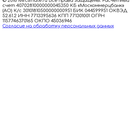
© 2018 Mirclimate.ru Все права защищены. Расчетный
счет 40702810000000045350 КБ «Москоммерцбанк»
(АО) К/с 30101810500000000951 БИК 044599951 ОКВЭД
52.61.2 ИНН 7713395636 КПП 771301001 ОГРН
1157746370165 ОКПО 45036946
Согласие на обработку персональных данных