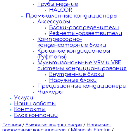
Трубы медные
HALCOR
Промышленные кондиционеры
Аксессуары
Блоки-распределители
Рефнеты-разветвители
Компрессорно-
конденсаторные блоки
Крышные кондиционеры
(Руфтопы)
Мультизональные VRV и VRF
системы кондиционирования
Внутренние блоки
Наружные блоки
Прецизионные кондиционеры
Чиллеры
Услуги
Наши работы
Контакты
Блог компании
Главная
/
Бытовые кондиционеры
/
Напольно-
потолочные кондиционеры
/
Mitsubishi Electric
/