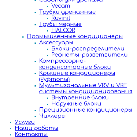
Vecam
Трубки дренажные
Ruvinil
Трубы медные
HALCOR
Промышленные кондиционеры
Аксессуары
Блоки-распределители
Рефнеты-разветвители
Компрессорно-
конденсаторные блоки
Крышные кондиционеры
(Руфтопы)
Мультизональные VRV и VRF
системы кондиционирования
Внутренние блоки
Наружные блоки
Прецизионные кондиционеры
Чиллеры
Услуги
Наши работы
Контакты