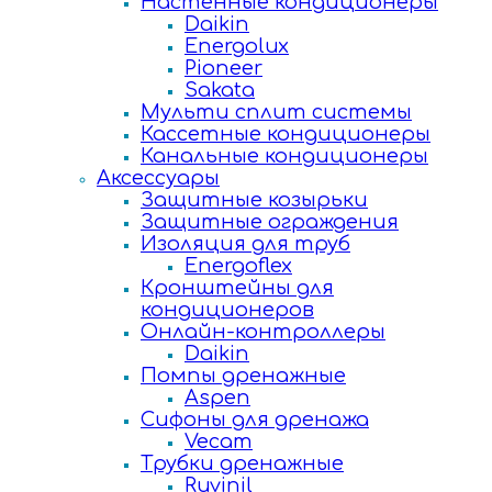
Настенные кондиционеры
Daikin
Energolux
Pioneer
Sakata
Мульти сплит системы
Кассетные кондиционеры
Канальные кондиционеры
Аксессуары
Защитные козырьки
Защитные ограждения
Изоляция для труб
Energoflex
Кронштейны для
кондиционеров
Онлайн-контроллеры
Daikin
Помпы дренажные
Aspen
Сифоны для дренажа
Vecam
Трубки дренажные
Ruvinil