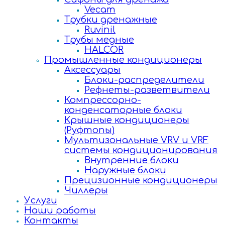
Vecam
Трубки дренажные
Ruvinil
Трубы медные
HALCOR
Промышленные кондиционеры
Аксессуары
Блоки-распределители
Рефнеты-разветвители
Компрессорно-
конденсаторные блоки
Крышные кондиционеры
(Руфтопы)
Мультизональные VRV и VRF
системы кондиционирования
Внутренние блоки
Наружные блоки
Прецизионные кондиционеры
Чиллеры
Услуги
Наши работы
Контакты