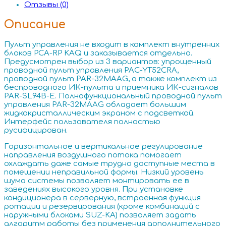
Отзывы (0)
Описание
Пульт управления не входит в комплект внутренних
блоков PCA-RP KAQ и заказывается отдельно.
Предусмотрен выбор из 3 вариантов: упрощенный
проводной пульт управления PAC-YT52CRA,
проводной пульт PAR-32MAAG, а также комплект из
беспроводного ИК-пульта и приемника ИК-сигналов
PAR-SL94B-E. Полнофункциональный проводной пульт
управления PAR-32MAAG обладает большим
жидкокристаллическим экраном с подсветкой.
Интерфейс пользователя полностью
русифицирован.
Горизонтальное и вертикальное регулирование
направления воздушного потока помогает
охлаждать даже самые трудно доступные места в
помещении неправильной формы. Низкий уровень
шума системы позволяет монтировать ее в
заведениях высокого уровня. При установке
кондиционера в серверную, встроенная функция
ротации и резервирования (кроме комбинаций с
наружными блоками SUZ-KA) позволяет задать
алгоритм работы без применения дополнительного