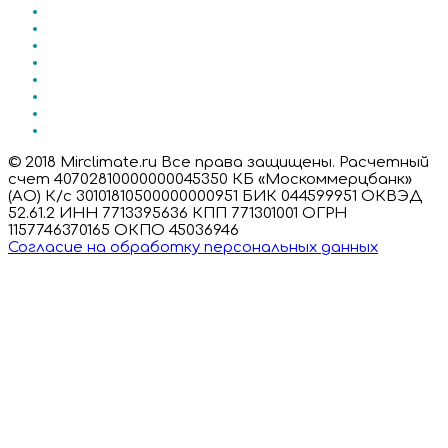
© 2018 Mirclimate.ru Все права защищены. Расчетный
счет 40702810000000045350 КБ «Москоммерцбанк»
(АО) К/с 30101810500000000951 БИК 044599951 ОКВЭД
52.61.2 ИНН 7713395636 КПП 771301001 ОГРН
1157746370165 ОКПО 45036946
Согласие на обработку персональных данных