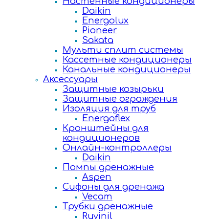
Настенные кондиционеры
Daikin
Energolux
Pioneer
Sakata
Мульти сплит системы
Кассетные кондиционеры
Канальные кондиционеры
Аксессуары
Защитные козырьки
Защитные ограждения
Изоляция для труб
Energoflex
Кронштейны для
кондиционеров
Онлайн-контроллеры
Daikin
Помпы дренажные
Aspen
Сифоны для дренажа
Vecam
Трубки дренажные
Ruvinil