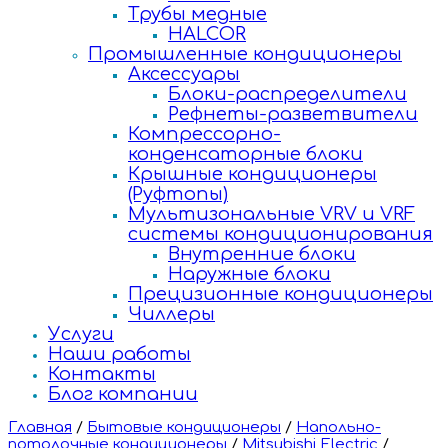
Трубы медные
HALCOR
Промышленные кондиционеры
Аксессуары
Блоки-распределители
Рефнеты-разветвители
Компрессорно-
конденсаторные блоки
Крышные кондиционеры
(Руфтопы)
Мультизональные VRV и VRF
системы кондиционирования
Внутренние блоки
Наружные блоки
Прецизионные кондиционеры
Чиллеры
Услуги
Наши работы
Контакты
Блог компании
Главная
/
Бытовые кондиционеры
/
Напольно-
потолочные кондиционеры
/
Mitsubishi Electric
/