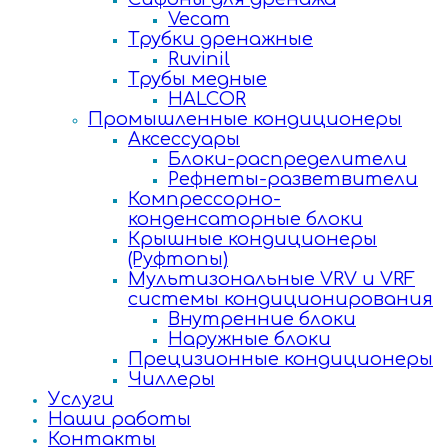
Vecam
Трубки дренажные
Ruvinil
Трубы медные
HALCOR
Промышленные кондиционеры
Аксессуары
Блоки-распределители
Рефнеты-разветвители
Компрессорно-
конденсаторные блоки
Крышные кондиционеры
(Руфтопы)
Мультизональные VRV и VRF
системы кондиционирования
Внутренние блоки
Наружные блоки
Прецизионные кондиционеры
Чиллеры
Услуги
Наши работы
Контакты