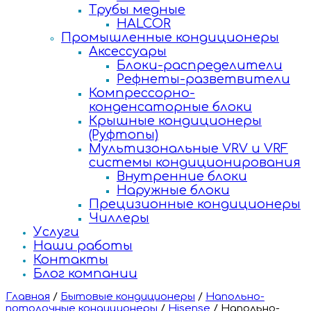
Трубы медные
HALCOR
Промышленные кондиционеры
Аксессуары
Блоки-распределители
Рефнеты-разветвители
Компрессорно-
конденсаторные блоки
Крышные кондиционеры
(Руфтопы)
Мультизональные VRV и VRF
системы кондиционирования
Внутренние блоки
Наружные блоки
Прецизионные кондиционеры
Чиллеры
Услуги
Наши работы
Контакты
Блог компании
Главная
/
Бытовые кондиционеры
/
Напольно-
потолочные кондиционеры
/
Hisense
/
Напольно-