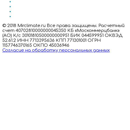
© 2018 Mirclimate.ru Все права защищены. Расчетный
счет 40702810000000045350 КБ «Москоммерцбанк»
(АО) К/с 30101810500000000951 БИК 044599951 ОКВЭД
52.61.2 ИНН 7713395636 КПП 771301001 ОГРН
1157746370165 ОКПО 45036946
Согласие на обработку персональных данных