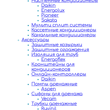
Настенные кондиционеры
Daikin
Energolux
Pioneer
Sakata
Мульти сплит системы
Кассетные кондиционеры
Канальные кондиционеры
Аксессуары
Защитные козырьки
Защитные ограждения
Изоляция для труб
Energoflex
Кронштейны для
кондиционеров
Онлайн-контроллеры
Daikin
Помпы дренажные
Aspen
Сифоны для дренажа
Vecam
Трубки дренажные
Ruvinil