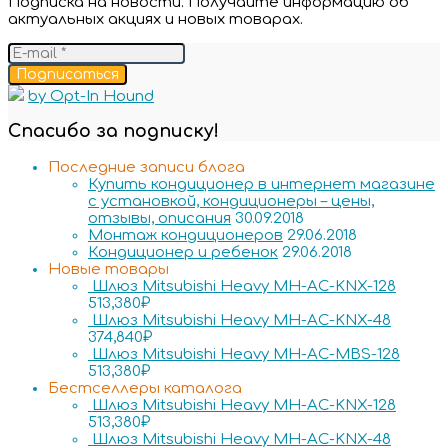
Подписка на новости. Получайте информацию об
актуальных акциях и новых товарах.
Подписаться
by Opt-In Hound
Спасибо за подписку!
Последние записи блога
Купить кондиционер в интернет магазине
с установкой, кондиционеры – цены,
отзывы, описания
30.09.2018
Монтаж кондиционеров
29.06.2018
Кондиционер и ребенок
29.06.2018
Новые товары
Шлюз Mitsubishi Heavy MH-AC-KNX-128
513,380
₽
Шлюз Mitsubishi Heavy MH-AC-KNX-48
374,840
₽
Шлюз Mitsubishi Heavy MH-AC-MBS-128
513,380
₽
Бестселлеры каталога
Шлюз Mitsubishi Heavy MH-AC-KNX-128
513,380
₽
Шлюз Mitsubishi Heavy MH-AC-KNX-48