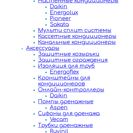
Настенные кондиционеры
Daikin
Energolux
Pioneer
Sakata
Мульти сплит системы
Кассетные кондиционеры
Канальные кондиционеры
Аксессуары
Защитные козырьки
Защитные ограждения
Изоляция для труб
Energoflex
Кронштейны для
кондиционеров
Онлайн-контроллеры
Daikin
Помпы дренажные
Aspen
Сифоны для дренажа
Vecam
Трубки дренажные
Ruvinil