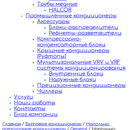
Трубы медные
HALCOR
Промышленные кондиционеры
Аксессуары
Блоки-распределители
Рефнеты-разветвители
Компрессорно-
конденсаторные блоки
Крышные кондиционеры
(Руфтопы)
Мультизональные VRV и VRF
системы кондиционирования
Внутренние блоки
Наружные блоки
Прецизионные кондиционеры
Чиллеры
Услуги
Наши работы
Контакты
Блог компании
Главная
/
Бытовые кондиционеры
/
Напольно-
потолочные кондиционеры
/
General
/
Напольно-