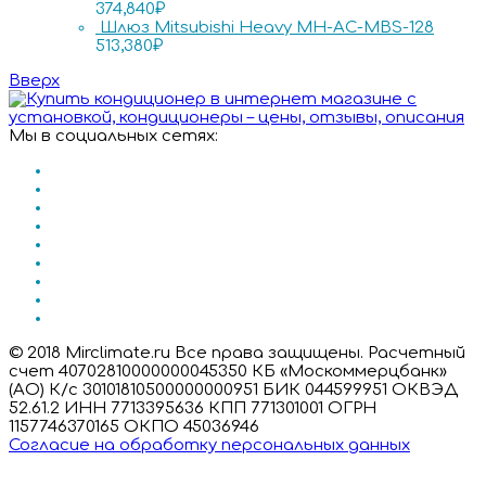
374,840
₽
Шлюз Mitsubishi Heavy MH-AC-MBS-128
513,380
₽
Вверх
Мы в социальных сетях:
© 2018 Mirclimate.ru Все права защищены. Расчетный
счет 40702810000000045350 КБ «Москоммерцбанк»
(АО) К/с 30101810500000000951 БИК 044599951 ОКВЭД
52.61.2 ИНН 7713395636 КПП 771301001 ОГРН
1157746370165 ОКПО 45036946
Согласие на обработку персональных данных