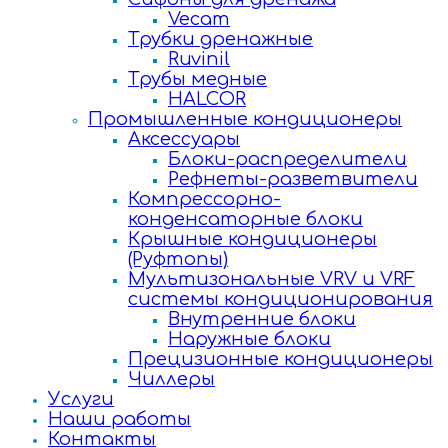
Vecam
Трубки дренажные
Ruvinil
Трубы медные
HALCOR
Промышленные кондиционеры
Аксессуары
Блоки-распределители
Рефнеты-разветвители
Компрессорно-
конденсаторные блоки
Крышные кондиционеры
(Руфтопы)
Мультизональные VRV и VRF
системы кондиционирования
Внутренние блоки
Наружные блоки
Прецизионные кондиционеры
Чиллеры
Услуги
Наши работы
Контакты