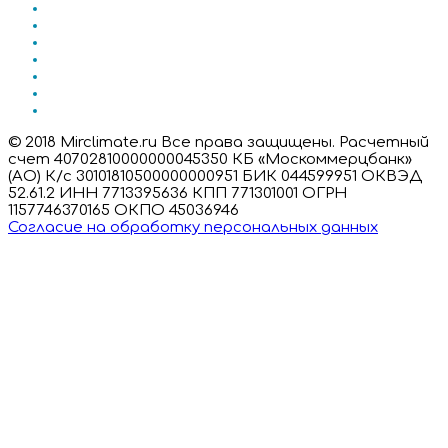
© 2018 Mirclimate.ru Все права защищены. Расчетный
счет 40702810000000045350 КБ «Москоммерцбанк»
(АО) К/с 30101810500000000951 БИК 044599951 ОКВЭД
52.61.2 ИНН 7713395636 КПП 771301001 ОГРН
1157746370165 ОКПО 45036946
Согласие на обработку персональных данных