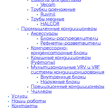
Vecam
Трубки дренажные
Ruvinil
Трубы медные
HALCOR
Промышленные кондиционеры
Аксессуары
Блоки-распределители
Рефнеты-разветвители
Компрессорно-
конденсаторные блоки
Крышные кондиционеры
(Руфтопы)
Мультизональные VRV и VRF
системы кондиционирования
Внутренние блоки
Наружные блоки
Прецизионные кондиционеры
Чиллеры
Услуги
Наши работы
Контакты