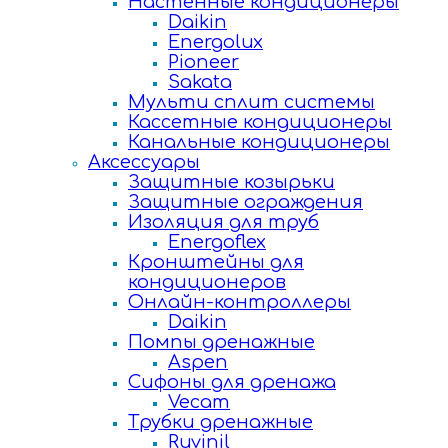
Настенные кондиционеры
Daikin
Energolux
Pioneer
Sakata
Мульти сплит системы
Кассетные кондиционеры
Канальные кондиционеры
Аксессуары
Защитные козырьки
Защитные ограждения
Изоляция для труб
Energoflex
Кронштейны для
кондиционеров
Онлайн-контроллеры
Daikin
Помпы дренажные
Aspen
Сифоны для дренажа
Vecam
Трубки дренажные
Ruvinil