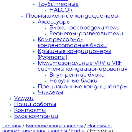
Трубы медные
HALCOR
Промышленные кондиционеры
Аксессуары
Блоки-распределители
Рефнеты-разветвители
Компрессорно-
конденсаторные блоки
Крышные кондиционеры
(Руфтопы)
Мультизональные VRV и VRF
системы кондиционирования
Внутренние блоки
Наружные блоки
Прецизионные кондиционеры
Чиллеры
Услуги
Наши работы
Контакты
Блог компании
Главная
/
Бытовые кондиционеры
/
Напольно-
потолочные кондиционеры
/
Fujitsu
/
Напольно-