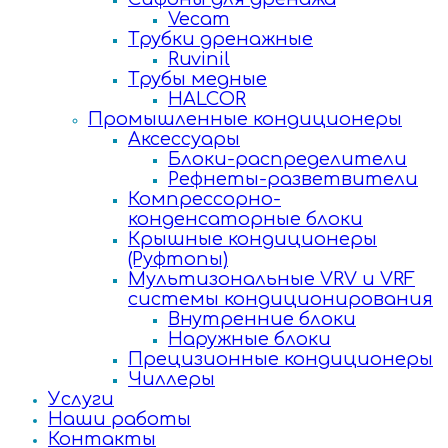
Vecam
Трубки дренажные
Ruvinil
Трубы медные
HALCOR
Промышленные кондиционеры
Аксессуары
Блоки-распределители
Рефнеты-разветвители
Компрессорно-
конденсаторные блоки
Крышные кондиционеры
(Руфтопы)
Мультизональные VRV и VRF
системы кондиционирования
Внутренние блоки
Наружные блоки
Прецизионные кондиционеры
Чиллеры
Услуги
Наши работы
Контакты