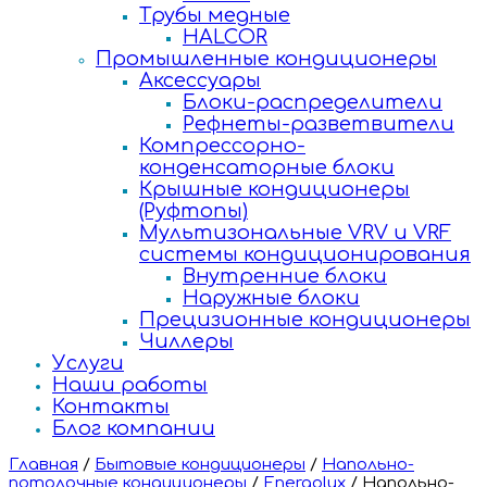
Трубы медные
HALCOR
Промышленные кондиционеры
Аксессуары
Блоки-распределители
Рефнеты-разветвители
Компрессорно-
конденсаторные блоки
Крышные кондиционеры
(Руфтопы)
Мультизональные VRV и VRF
системы кондиционирования
Внутренние блоки
Наружные блоки
Прецизионные кондиционеры
Чиллеры
Услуги
Наши работы
Контакты
Блог компании
Главная
/
Бытовые кондиционеры
/
Напольно-
потолочные кондиционеры
/
Energolux
/
Напольно-