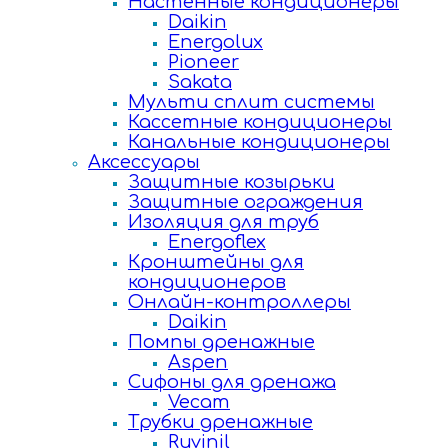
Настенные кондиционеры
Daikin
Energolux
Pioneer
Sakata
Мульти сплит системы
Кассетные кондиционеры
Канальные кондиционеры
Аксессуары
Защитные козырьки
Защитные ограждения
Изоляция для труб
Energoflex
Кронштейны для
кондиционеров
Онлайн-контроллеры
Daikin
Помпы дренажные
Aspen
Сифоны для дренажа
Vecam
Трубки дренажные
Ruvinil