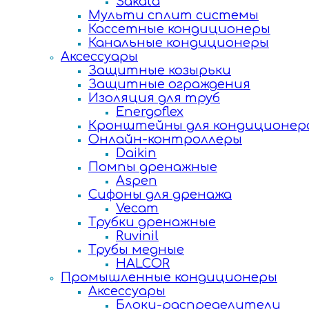
Sakata
Мульти сплит системы
Кассетные кондиционеры
Канальные кондиционеры
Аксессуары
Защитные козырьки
Защитные ограждения
Изоляция для труб
Energoflex
Кронштейны для кондиционер
Онлайн-контроллеры
Daikin
Помпы дренажные
Aspen
Сифоны для дренажа
Vecam
Трубки дренажные
Ruvinil
Трубы медные
HALCOR
Промышленные кондиционеры
Аксессуары
Блоки-распределители