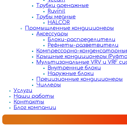
Трубки дренажные
Ruvinil
Трубы медные
HALCOR
Промышленные кондиционеры
Аксессуары
Блоки-распределители
Рефнеты-разветвители
Компрессорно-конденсаторные
Крышные кондиционеры (Руфто
Мультизональные VRV и VRF с
Внутренние блоки
Наружные блоки
Прецизионные кондиционеры
Чиллеры
Услуги
Наши работы
Контакты
Блог компании