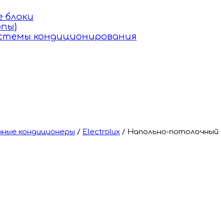
 блоки
пы)
истемы кондиционирования
ные кондиционеры
/
Electrolux
/
Напольно-потолочный к