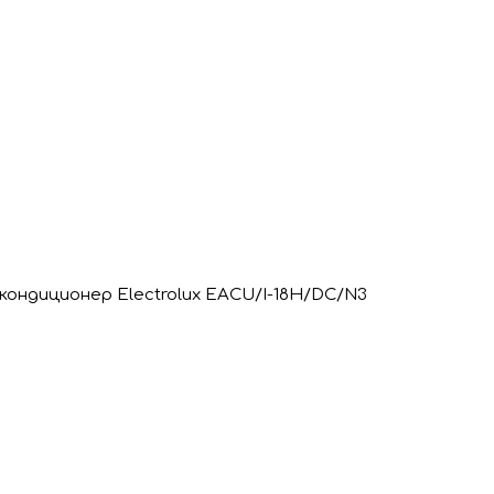
ондиционер Electrolux EACU/I-18H/DC/N3