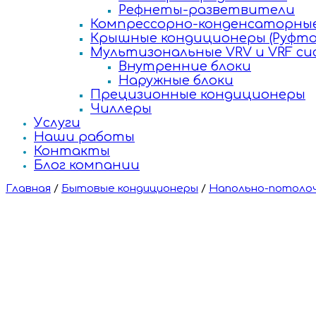
Рефнеты-разветвители
Компрессорно-конденсаторные
Крышные кондиционеры (Руфто
Мультизональные VRV и VRF с
Внутренние блоки
Наружные блоки
Прецизионные кондиционеры
Чиллеры
Услуги
Наши работы
Контакты
Блог компании
Главная
/
Бытовые кондиционеры
/
Напольно-потолоч