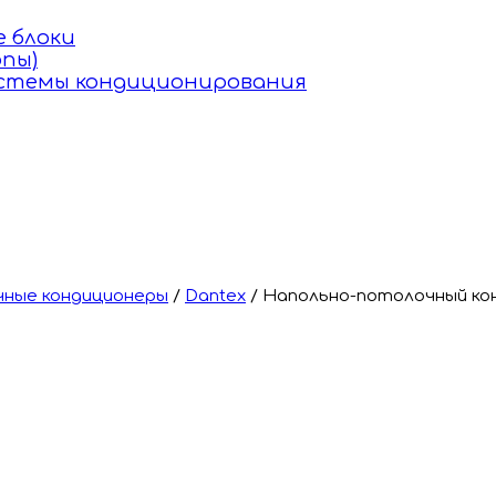
 блоки
пы)
истемы кондиционирования
ные кондиционеры
/
Dantex
/
Напольно-потолочный ко