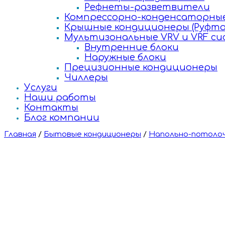
Рефнеты-разветвители
Компрессорно-конденсаторные
Крышные кондиционеры (Руфто
Мультизональные VRV и VRF с
Внутренние блоки
Наружные блоки
Прецизионные кондиционеры
Чиллеры
Услуги
Наши работы
Контакты
Блог компании
Главная
/
Бытовые кондиционеры
/
Напольно-потолоч