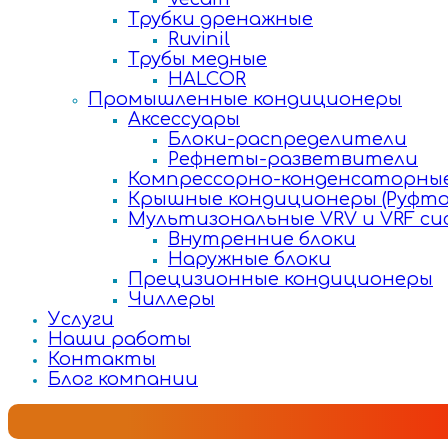
Трубки дренажные
Ruvinil
Трубы медные
HALCOR
Промышленные кондиционеры
Аксессуары
Блоки-распределители
Рефнеты-разветвители
Компрессорно-конденсаторные
Крышные кондиционеры (Руфто
Мультизональные VRV и VRF с
Внутренние блоки
Наружные блоки
Прецизионные кондиционеры
Чиллеры
Услуги
Наши работы
Контакты
Блог компании