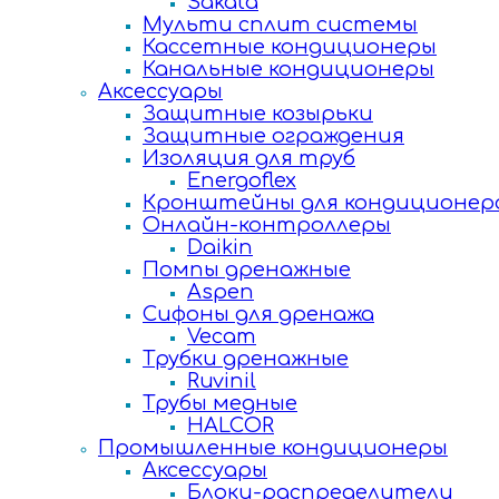
Sakata
Мульти сплит системы
Кассетные кондиционеры
Канальные кондиционеры
Аксессуары
Защитные козырьки
Защитные ограждения
Изоляция для труб
Energoflex
Кронштейны для кондиционер
Онлайн-контроллеры
Daikin
Помпы дренажные
Aspen
Сифоны для дренажа
Vecam
Трубки дренажные
Ruvinil
Трубы медные
HALCOR
Промышленные кондиционеры
Аксессуары
Блоки-распределители