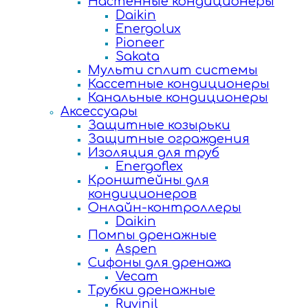
Настенные кондиционеры
Daikin
Energolux
Pioneer
Sakata
Мульти сплит системы
Кассетные кондиционеры
Канальные кондиционеры
Аксессуары
Защитные козырьки
Защитные ограждения
Изоляция для труб
Energoflex
Кронштейны для
кондиционеров
Онлайн-контроллеры
Daikin
Помпы дренажные
Aspen
Сифоны для дренажа
Vecam
Трубки дренажные
Ruvinil