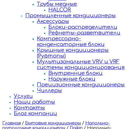
Трубы медные
HALCOR
Промышленные кондиционеры
Аксессуары
Блоки-распределители
Рефнеты-разветвители
Компрессорно-
конденсаторные блоки
Крышные кондиционеры
(Руфтопы)
Мультизональные VRV и VRF
системы кондиционирования
Внутренние блоки
Наружные блоки
Прецизионные кондиционеры
Чиллеры
Услуги
Наши работы
Контакты
Блог компании
Главная
/
Бытовые кондиционеры
/
Напольно-
потолочные кондиционеры
/
Daikin
/
Напольно-