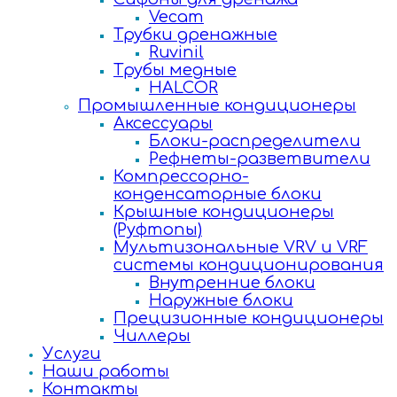
Vecam
Трубки дренажные
Ruvinil
Трубы медные
HALCOR
Промышленные кондиционеры
Аксессуары
Блоки-распределители
Рефнеты-разветвители
Компрессорно-
конденсаторные блоки
Крышные кондиционеры
(Руфтопы)
Мультизональные VRV и VRF
системы кондиционирования
Внутренние блоки
Наружные блоки
Прецизионные кондиционеры
Чиллеры
Услуги
Наши работы
Контакты