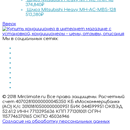
374,840
₽
Шлюз Mitsubishi Heavy MH-AC-MBS-128
513,380
₽
Вверх
Мы в социальных сетях:
© 2018 Mirclimate.ru Все права защищены. Расчетный
счет 40702810000000045350 КБ «Москоммерцбанк»
(АО) К/с 30101810500000000951 БИК 044599951 ОКВЭД
52.61.2 ИНН 7713395636 КПП 771301001 ОГРН
1157746370165 ОКПО 45036946
Согласие на обработку персональных данных