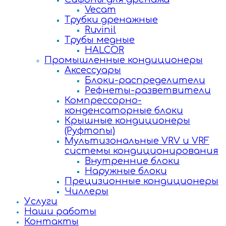
Vecam
Трубки дренажные
Ruvinil
Трубы медные
HALCOR
Промышленные кондиционеры
Аксессуары
Блоки-распределители
Рефнеты-разветвители
Компрессорно-
конденсаторные блоки
Крышные кондиционеры
(Руфтопы)
Мультизональные VRV и VRF
системы кондиционирования
Внутренние блоки
Наружные блоки
Прецизионные кондиционеры
Чиллеры
Услуги
Наши работы
Контакты