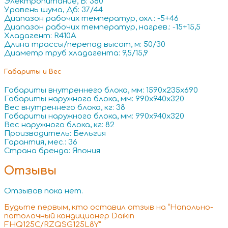
Электропитание, В: 380
Уровень шума, Дб: 37/44
Диапазон рабочих температур, охл.: -5+46
Диапазон рабочих температур, нагрев.: -15+15,5
Хладагент: R410A
Длина трассы/перепад высот, м: 50/30
Диаметр труб хладагента: 9,5/15,9
Габариты и Вес
Габариты внутреннего блока, мм: 1590x235x690
Габариты наружного блока, мм: 990x940x320
Вес внутреннего блока, кг: 38
Габариты наружного блока, мм: 990x940x320
Вес наружного блока, кг: 82
Производитель: Бельгия
Гарантия, мес.: 36
Страна бренда: Япония
Отзывы
Отзывов пока нет.
Будьте первым, кто оставил отзыв на “Напольно-
потолочный кондиционер Daikin
FHQ125C/RZQSG125L8Y”