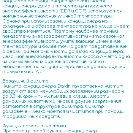
подсчета сезонной энергоэффективности
кондиционера. Дело в том, что для подсчета
энергоэффективности (EER и COP) используются
номинальные значения уличной температуры.
Однако при использовании кондиционера на
охлаждение и обогрев температура на улице имеет
свойство меняться. Поэтому наиболее точный
показатель энергоэффективности – это сезонная
энергоэффективность, учитывающая изменение
температуры и более точно дает представление
о реальной экономичности данного кондиционера.
Сезонная энергоэффективность класса А – это одна
из самых высоких оценок эффективности и
экономичности кондиционера, выше данной оценки
только класс A .
Воздушный фильтр
Фильтр кондиционера Daikin качественно чистит
воздух от всех мельчайших загрязнений размером
до 0,3 микрон – пыль, пылевые клещи, шерсть
домашних животных и многие другие загрязнения
остаются в структуре фильтра. Фильтр
долговечен, легко моется и чистится при помощи
традиционных средств.
Функция самодиагностики
При помощи этой функции кондиционер