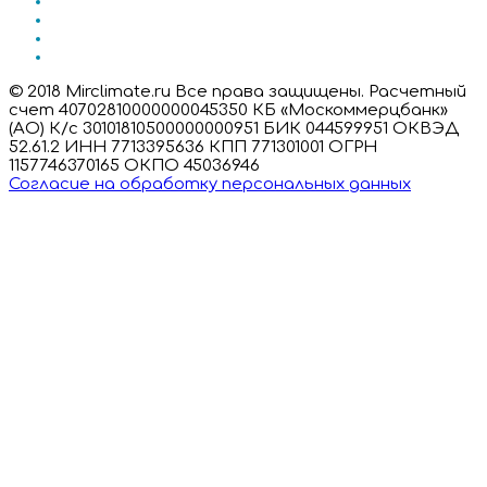
© 2018 Mirclimate.ru Все права защищены. Расчетный
счет 40702810000000045350 КБ «Москоммерцбанк»
(АО) К/с 30101810500000000951 БИК 044599951 ОКВЭД
52.61.2 ИНН 7713395636 КПП 771301001 ОГРН
1157746370165 ОКПО 45036946
Согласие на обработку персональных данных