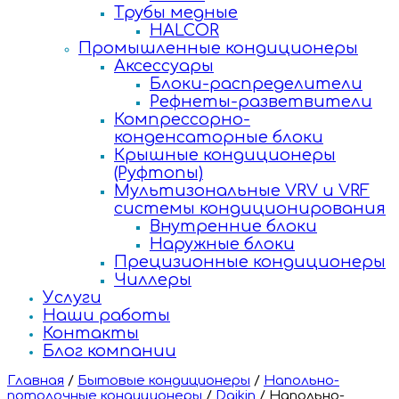
Трубы медные
HALCOR
Промышленные кондиционеры
Аксессуары
Блоки-распределители
Рефнеты-разветвители
Компрессорно-
конденсаторные блоки
Крышные кондиционеры
(Руфтопы)
Мультизональные VRV и VRF
системы кондиционирования
Внутренние блоки
Наружные блоки
Прецизионные кондиционеры
Чиллеры
Услуги
Наши работы
Контакты
Блог компании
Главная
/
Бытовые кондиционеры
/
Напольно-
потолочные кондиционеры
/
Daikin
/
Напольно-