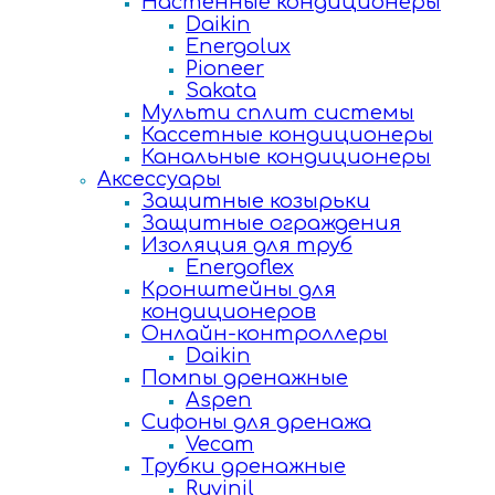
Настенные кондиционеры
Daikin
Energolux
Pioneer
Sakata
Мульти сплит системы
Кассетные кондиционеры
Канальные кондиционеры
Аксессуары
Защитные козырьки
Защитные ограждения
Изоляция для труб
Energoflex
Кронштейны для
кондиционеров
Онлайн-контроллеры
Daikin
Помпы дренажные
Aspen
Сифоны для дренажа
Vecam
Трубки дренажные
Ruvinil