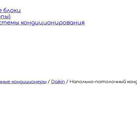
 блоки
пы)
истемы кондиционирования
ные кондиционеры
/
Daikin
/
Напольно-потолочный конд