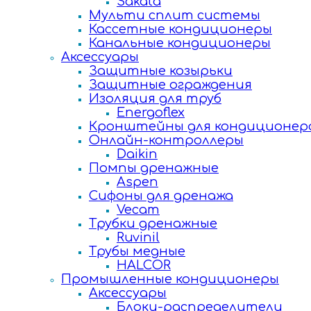
Sakata
Мульти сплит системы
Кассетные кондиционеры
Канальные кондиционеры
Аксессуары
Защитные козырьки
Защитные ограждения
Изоляция для труб
Energoflex
Кронштейны для кондиционер
Онлайн-контроллеры
Daikin
Помпы дренажные
Aspen
Сифоны для дренажа
Vecam
Трубки дренажные
Ruvinil
Трубы медные
HALCOR
Промышленные кондиционеры
Аксессуары
Блоки-распределители