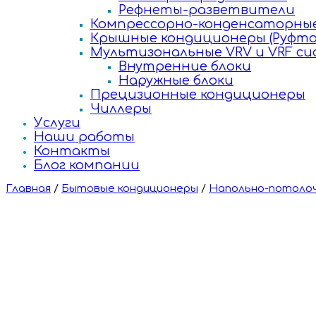
Рефнеты-разветвители
Компрессорно-конденсаторные
Крышные кондиционеры (Руфто
Мультизональные VRV и VRF с
Внутренние блоки
Наружные блоки
Прецизионные кондиционеры
Чиллеры
Услуги
Наши работы
Контакты
Блог компании
Главная
/
Бытовые кондиционеры
/
Напольно-потолоч