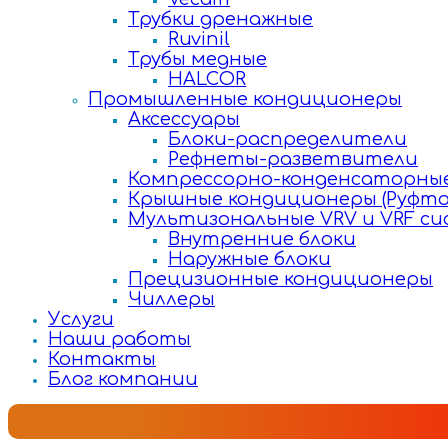
Трубки дренажные
Ruvinil
Трубы медные
HALCOR
Промышленные кондиционеры
Аксессуары
Блоки-распределители
Рефнеты-разветвители
Компрессорно-конденсаторные
Крышные кондиционеры (Руфто
Мультизональные VRV и VRF с
Внутренние блоки
Наружные блоки
Прецизионные кондиционеры
Чиллеры
Услуги
Наши работы
Контакты
Блог компании