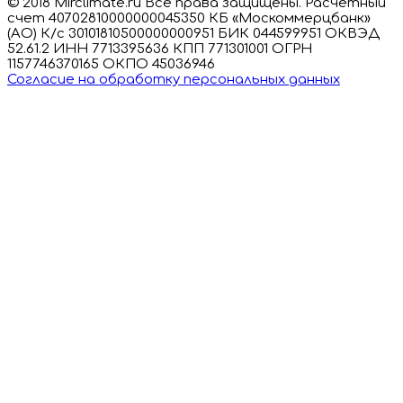
© 2018 Mirclimate.ru Все права защищены. Расчетный
счет 40702810000000045350 КБ «Москоммерцбанк»
(АО) К/с 30101810500000000951 БИК 044599951 ОКВЭД
52.61.2 ИНН 7713395636 КПП 771301001 ОГРН
1157746370165 ОКПО 45036946
Согласие на обработку персональных данных