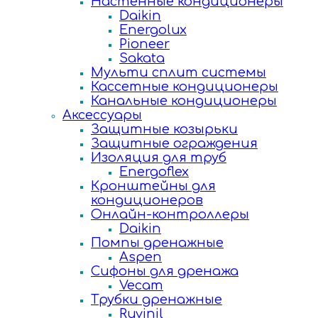
Настенные кондиционеры
Daikin
Energolux
Pioneer
Sakata
Мульти сплит системы
Кассетные кондиционеры
Канальные кондиционеры
Аксессуары
Защитные козырьки
Защитные ограждения
Изоляция для труб
Energoflex
Кронштейны для
кондиционеров
Онлайн-контроллеры
Daikin
Помпы дренажные
Aspen
Сифоны для дренажа
Vecam
Трубки дренажные
Ruvinil