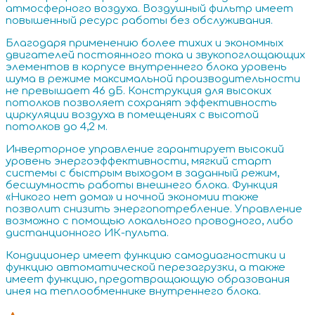
атмосферного воздуха. Воздушный фильтр имеет
повышенный ресурс работы без обслуживания.
Благодаря применению более тихих и экономных
двигателей постоянного тока и звукопоглощающих
элементов в корпусе внутреннего блока уровень
шума в режиме максимальной производительности
не превышает 46 дБ. Конструкция для высоких
потолков позволяет сохранят эффективность
циркуляции воздуха в помещениях с высотой
потолков до 4,2 м.
Инверторное управление гарантирует высокий
уровень энергоэффективности, мягкий старт
системы с быстрым выходом в заданный режим,
бесшумность работы внешнего блока. Функция
«Никого нет дома» и ночной экономии также
позволит снизить энергопотребление. Управление
возможно с помощью локального проводного, либо
дистанционного ИК-пульта.
Кондиционер имеет функцию самодиагностики и
функцию автоматической перезагрузки, а также
имеет функцию, предотвращающую образования
инея на теплообменнике внутреннего блока.