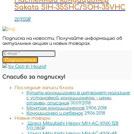
Sakata SIH-35SHC/SOH-35VHC
20,900
₽
Подписка на новости. Получайте информацию об
актуальных акциях и новых товарах.
Подписаться
by Opt-In Hound
Спасибо за подписку!
Последние записи блога
Купить кондиционер в интернет магазине
с установкой, кондиционеры – цены,
отзывы, описания
30.09.2018
Монтаж кондиционеров
29.06.2018
Кондиционер и ребенок
29.06.2018
Новые товары
Шлюз Mitsubishi Heavy MH-AC-KNX-128
513,380
₽
Шлюз Mitsubishi Heavy MH-AC-KNX-48