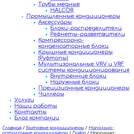
Трубы медные
HALCOR
Промышленные кондиционеры
Аксессуары
Блоки-распределители
Рефнеты-разветвители
Компрессорно-
конденсаторные блоки
Крышные кондиционеры
(Руфтопы)
Мультизональные VRV и VRF
системы кондиционирования
Внутренние блоки
Наружные блоки
Прецизионные кондиционеры
Чиллеры
Услуги
Наши работы
Контакты
Блог компании
Главная
/
Бытовые кондиционеры
/
Напольно-
потолочные кондиционеры
/
Daikin
/
Напольно-