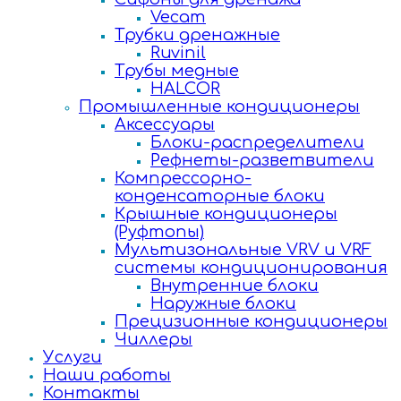
Vecam
Трубки дренажные
Ruvinil
Трубы медные
HALCOR
Промышленные кондиционеры
Аксессуары
Блоки-распределители
Рефнеты-разветвители
Компрессорно-
конденсаторные блоки
Крышные кондиционеры
(Руфтопы)
Мультизональные VRV и VRF
системы кондиционирования
Внутренние блоки
Наружные блоки
Прецизионные кондиционеры
Чиллеры
Услуги
Наши работы
Контакты