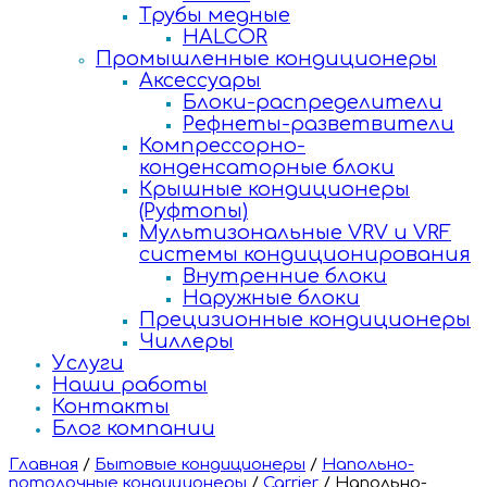
Трубы медные
HALCOR
Промышленные кондиционеры
Аксессуары
Блоки-распределители
Рефнеты-разветвители
Компрессорно-
конденсаторные блоки
Крышные кондиционеры
(Руфтопы)
Мультизональные VRV и VRF
системы кондиционирования
Внутренние блоки
Наружные блоки
Прецизионные кондиционеры
Чиллеры
Услуги
Наши работы
Контакты
Блог компании
Главная
/
Бытовые кондиционеры
/
Напольно-
потолочные кондиционеры
/
Carrier
/
Напольно-