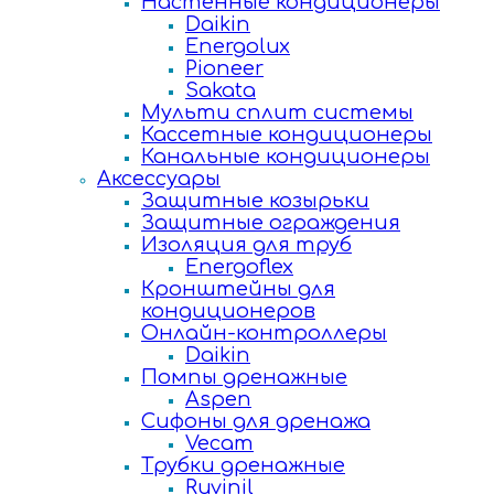
Настенные кондиционеры
Daikin
Energolux
Pioneer
Sakata
Мульти сплит системы
Кассетные кондиционеры
Канальные кондиционеры
Аксессуары
Защитные козырьки
Защитные ограждения
Изоляция для труб
Energoflex
Кронштейны для
кондиционеров
Онлайн-контроллеры
Daikin
Помпы дренажные
Aspen
Сифоны для дренажа
Vecam
Трубки дренажные
Ruvinil