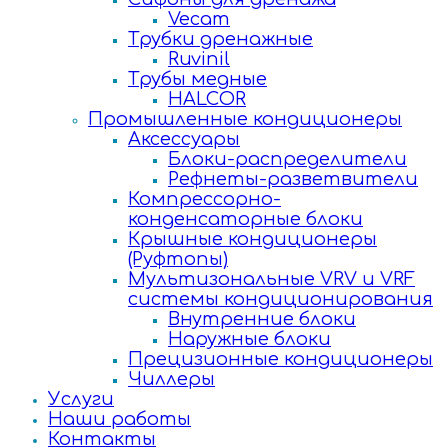
Vecam
Трубки дренажные
Ruvinil
Трубы медные
HALCOR
Промышленные кондиционеры
Аксессуары
Блоки-распределители
Рефнеты-разветвители
Компрессорно-
конденсаторные блоки
Крышные кондиционеры
(Руфтопы)
Мультизональные VRV и VRF
системы кондиционирования
Внутренние блоки
Наружные блоки
Прецизионные кондиционеры
Чиллеры
Услуги
Наши работы
Контакты