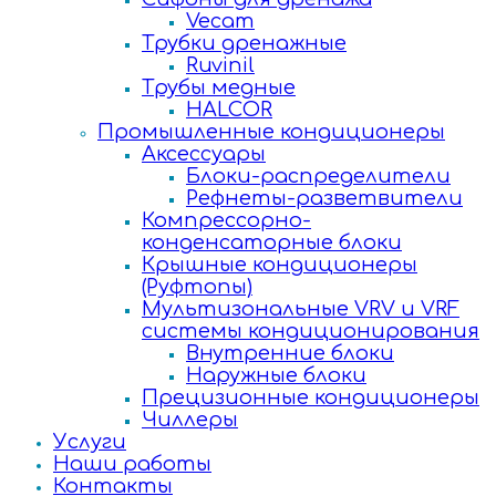
Vecam
Трубки дренажные
Ruvinil
Трубы медные
HALCOR
Промышленные кондиционеры
Аксессуары
Блоки-распределители
Рефнеты-разветвители
Компрессорно-
конденсаторные блоки
Крышные кондиционеры
(Руфтопы)
Мультизональные VRV и VRF
системы кондиционирования
Внутренние блоки
Наружные блоки
Прецизионные кондиционеры
Чиллеры
Услуги
Наши работы
Контакты