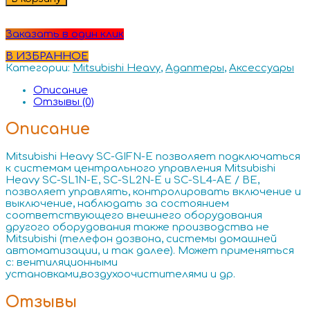
Заказать в один клик
В ИЗБРАННОЕ
Категории:
Mitsubishi Heavy
,
Адаптеры
,
Аксессуары
Описание
Отзывы (0)
Описание
Mitsubishi Heavy SC-GIFN-Е позволяет подключаться
к системам центрального управления Mitsubishi
Heavy SC-SL1N-E, SC-SL2N-E и SC-SL4-AE / BE,
позволяет управлять, контролировать включение и
выключение, наблюдать за состоянием
соответствующего внешнего оборудования
другого оборудования также производства не
Mitsubishi (телефон дозвона, системы домашней
автоматизации, и так далее). Может применяться
с: вентиляционными
установками,воздухоочистителями и др.
Отзывы