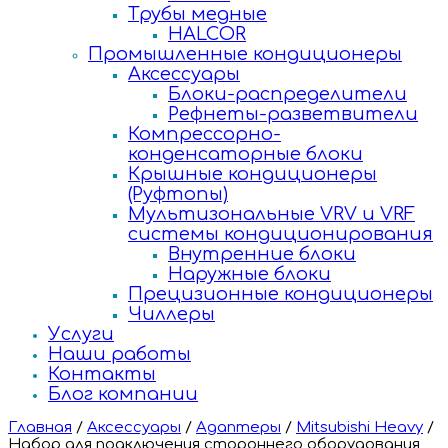
Трубы медные
HALCOR
Промышленные кондиционеры
Аксессуары
Блоки-распределители
Рефнеты-разветвители
Компрессорно-
конденсаторные блоки
Крышные кондиционеры
(Руфтопы)
Мультизональные VRV и VRF
системы кондиционирования
Внутренние блоки
Наружные блоки
Прецизионные кондиционеры
Чиллеры
Услуги
Наши работы
Контакты
Блог компании
Главная
/
Аксессуары
/
Адаптеры
/
Mitsubishi Heavy
/
Набор для подключения стороннего оборудования