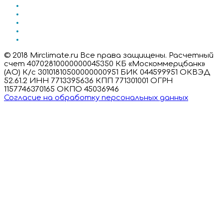
© 2018 Mirclimate.ru Все права защищены. Расчетный
счет 40702810000000045350 КБ «Москоммерцбанк»
(АО) К/с 30101810500000000951 БИК 044599951 ОКВЭД
52.61.2 ИНН 7713395636 КПП 771301001 ОГРН
1157746370165 ОКПО 45036946
Согласие на обработку персональных данных