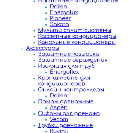
Настенные кондиционеры
Daikin
Energolux
Pioneer
Sakata
Мульти сплит системы
Кассетные кондиционеры
Канальные кондиционеры
Аксессуары
Защитные козырьки
Защитные ограждения
Изоляция для труб
Energoflex
Кронштейны для
кондиционеров
Онлайн-контроллеры
Daikin
Помпы дренажные
Aspen
Сифоны для дренажа
Vecam
Трубки дренажные
Ruvinil