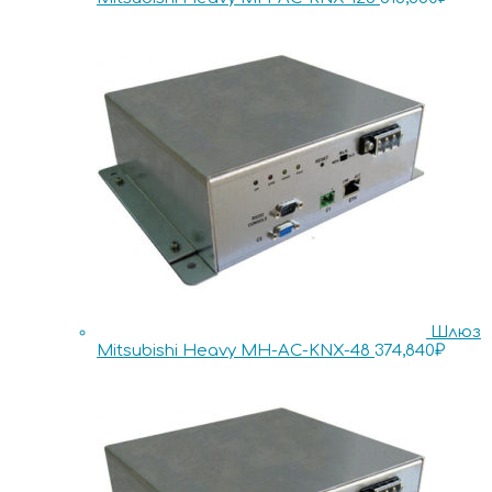
Шлюз
Mitsubishi Heavy MH-AC-KNX-48
374,840
₽