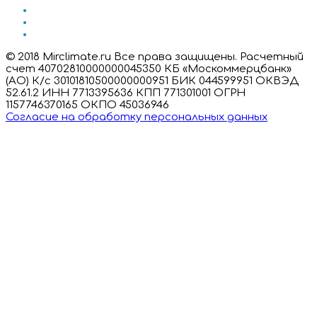
© 2018 Mirclimate.ru Все права защищены. Расчетный
счет 40702810000000045350 КБ «Москоммерцбанк»
(АО) К/с 30101810500000000951 БИК 044599951 ОКВЭД
52.61.2 ИНН 7713395636 КПП 771301001 ОГРН
1157746370165 ОКПО 45036946
Согласие на обработку персональных данных