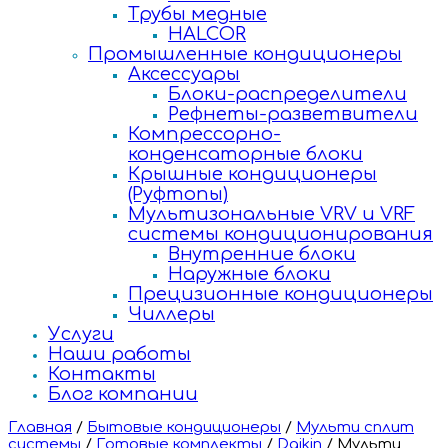
Трубы медные
HALCOR
Промышленные кондиционеры
Аксессуары
Блоки-распределители
Рефнеты-разветвители
Компрессорно-
конденсаторные блоки
Крышные кондиционеры
(Руфтопы)
Мультизональные VRV и VRF
системы кондиционирования
Внутренние блоки
Наружные блоки
Прецизионные кондиционеры
Чиллеры
Услуги
Наши работы
Контакты
Блог компании
Главная
/
Бытовые кондиционеры
/
Мульти сплит
системы
/
Готовые комплекты
/
Daikin
/
Мульти