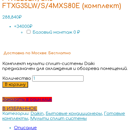
FTXG35LW/S/4MXS80E (комплект)
288,840
₽
+34000₽
Базовый монтаж
0 ₽
Доставка
по Москве:
Бесплатно
Комплект мульти сплит-системы Daiki
предназначен для охлаждения и обогрева помещений.
Количество
В корзину
Заказать в один клик
В ИЗБРАННОЕ
Категории:
Daikin
,
Бытовые кондиционеры
,
Готовые
комплекты
,
Мульти сплит системы
Описание