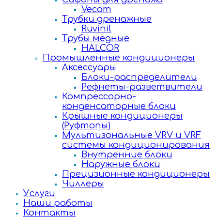
Vecam
Трубки дренажные
Ruvinil
Трубы медные
HALCOR
Промышленные кондиционеры
Аксессуары
Блоки-распределители
Рефнеты-разветвители
Компрессорно-
конденсаторные блоки
Крышные кондиционеры
(Руфтопы)
Мультизональные VRV и VRF
системы кондиционирования
Внутренние блоки
Наружные блоки
Прецизионные кондиционеры
Чиллеры
Услуги
Наши работы
Контакты