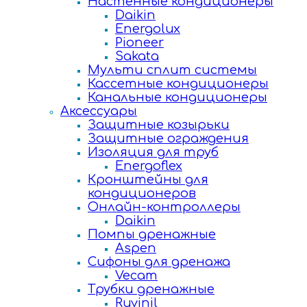
Настенные кондиционеры
Daikin
Energolux
Pioneer
Sakata
Мульти сплит системы
Кассетные кондиционеры
Канальные кондиционеры
Аксессуары
Защитные козырьки
Защитные ограждения
Изоляция для труб
Energoflex
Кронштейны для
кондиционеров
Онлайн-контроллеры
Daikin
Помпы дренажные
Aspen
Сифоны для дренажа
Vecam
Трубки дренажные
Ruvinil