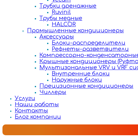
Трубки дренажные
Ruvinil
Трубы медные
HALCOR
Промышленные кондиционеры
Аксессуары
Блоки-распределители
Рефнеты-разветвители
Компрессорно-конденсаторные
Крышные кондиционеры (Руфто
Мультизональные VRV и VRF с
Внутренние блоки
Наружные блоки
Прецизионные кондиционеры
Чиллеры
Услуги
Наши работы
Контакты
Блог компании