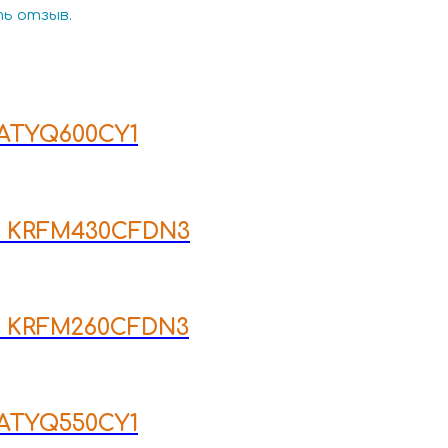
ть отзыв.
ATYQ600CY1
u KRFM430CFDN3
u KRFM260CFDN3
ATYQ550CY1