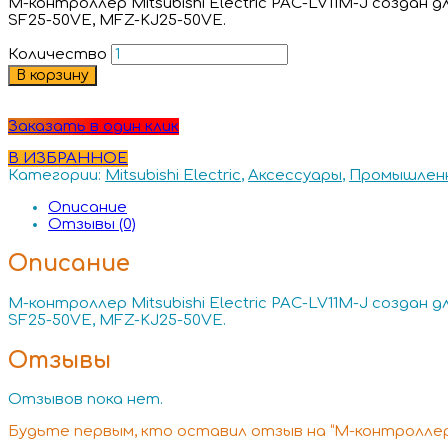
М-контроллер Mitsubishi Electric PAC-LV11M-J создан
SF25-50VE, MFZ-KJ25-50VE.
Количество
В корзину
Заказать в один клик
В ИЗБРАННОЕ
Категории:
Mitsubishi Electric
,
Аксессуары
,
Промышленн
Описание
Отзывы (0)
Описание
М-контроллер Mitsubishi Electric PAC-LV11M-J создан
SF25-50VE, MFZ-KJ25-50VE.
Отзывы
Отзывов пока нет.
Будьте первым, кто оставил отзыв на “М-контроллер Mi