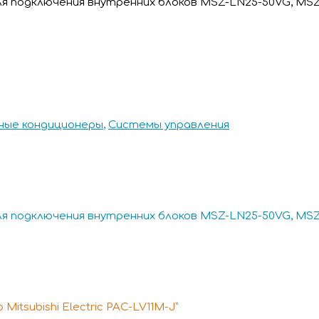
 для подключения внутренних блоков MSZ-LN25-50VG, MS
ые кондиционеры
,
Системы управления
 для подключения внутренних блоков MSZ-LN25-50VG, MS
tsubishi Electric PAC-LV11M-J”