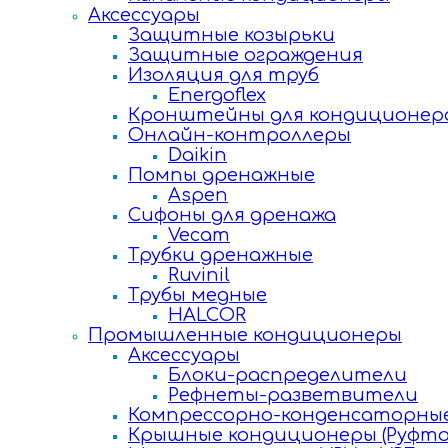
Аксессуары
Защитные козырьки
Защитные ограждения
Изоляция для труб
Energoflex
Кронштейны для кондиционер
Онлайн-контроллеры
Daikin
Помпы дренажные
Aspen
Сифоны для дренажа
Vecam
Трубки дренажные
Ruvinil
Трубы медные
HALCOR
Промышленные кондиционеры
Аксессуары
Блоки-распределители
Рефнеты-разветвители
Компрессорно-конденсаторные
Крышные кондиционеры (Руфто