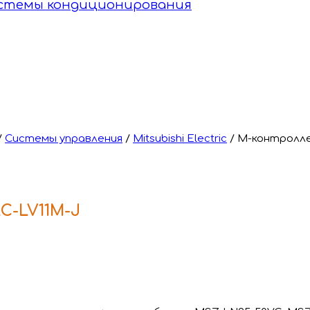
истемы кондиционирования
/
Системы управления
/
Mitsubishi Electric
/
М-контроллер
AC-LV11M-J