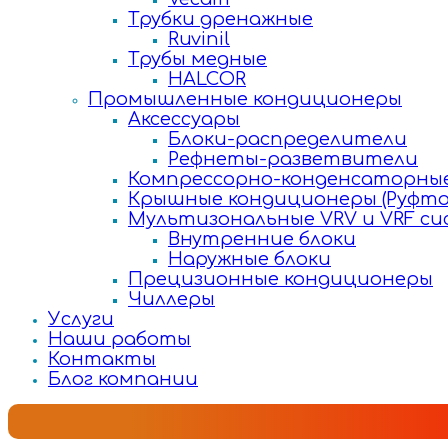
Трубки дренажные
Ruvinil
Трубы медные
HALCOR
Промышленные кондиционеры
Аксессуары
Блоки-распределители
Рефнеты-разветвители
Компрессорно-конденсаторные
Крышные кондиционеры (Руфто
Мультизональные VRV и VRF с
Внутренние блоки
Наружные блоки
Прецизионные кондиционеры
Чиллеры
Услуги
Наши работы
Контакты
Блог компании