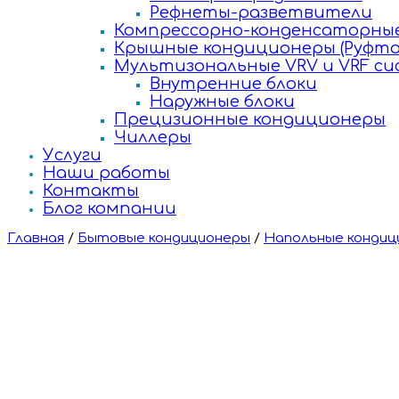
Рефнеты-разветвители
Компрессорно-конденсаторные
Крышные кондиционеры (Руфто
Мультизональные VRV и VRF с
Внутренние блоки
Наружные блоки
Прецизионные кондиционеры
Чиллеры
Услуги
Наши работы
Контакты
Блог компании
Главная
/
Бытовые кондиционеры
/
Напольные кондиц