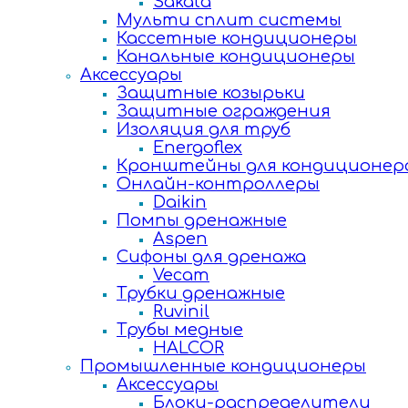
Sakata
Мульти сплит системы
Кассетные кондиционеры
Канальные кондиционеры
Аксессуары
Защитные козырьки
Защитные ограждения
Изоляция для труб
Energoflex
Кронштейны для кондиционер
Онлайн-контроллеры
Daikin
Помпы дренажные
Aspen
Сифоны для дренажа
Vecam
Трубки дренажные
Ruvinil
Трубы медные
HALCOR
Промышленные кондиционеры
Аксессуары
Блоки-распределители