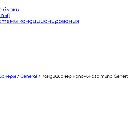
 блоки
пы)
истемы кондиционирования
ионеры
/
General
/
Кондиционер напольного типа Gener