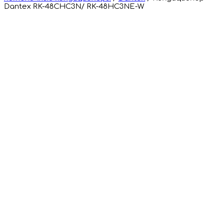
Dantex RK-48CHC3N/ RK-48HC3NE-W