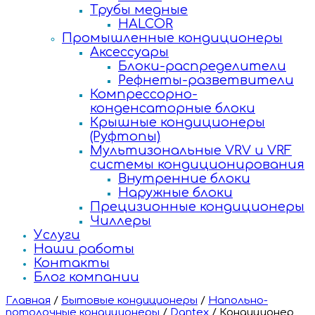
Трубы медные
HALCOR
Промышленные кондиционеры
Аксессуары
Блоки-распределители
Рефнеты-разветвители
Компрессорно-
конденсаторные блоки
Крышные кондиционеры
(Руфтопы)
Мультизональные VRV и VRF
системы кондиционирования
Внутренние блоки
Наружные блоки
Прецизионные кондиционеры
Чиллеры
Услуги
Наши работы
Контакты
Блог компании
Главная
/
Бытовые кондиционеры
/
Напольно-
потолочные кондиционеры
/
Dantex
/
Кондиционер