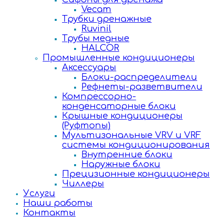
Vecam
Трубки дренажные
Ruvinil
Трубы медные
HALCOR
Промышленные кондиционеры
Аксессуары
Блоки-распределители
Рефнеты-разветвители
Компрессорно-
конденсаторные блоки
Крышные кондиционеры
(Руфтопы)
Мультизональные VRV и VRF
системы кондиционирования
Внутренние блоки
Наружные блоки
Прецизионные кондиционеры
Чиллеры
Услуги
Наши работы
Контакты