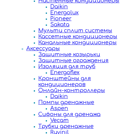
Настенные кондиционеры
Daikin
Energolux
Pioneer
Sakata
Мульти сплит системы
Кассетные кондиционеры
Канальные кондиционеры
Аксессуары
Защитные козырьки
Защитные ограждения
Изоляция для труб
Energoflex
Кронштейны для
кондиционеров
Онлайн-контроллеры
Daikin
Помпы дренажные
Aspen
Сифоны для дренажа
Vecam
Трубки дренажные
Ruvinil