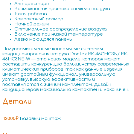
Авторестарт
Возможность притока свежего воздуха
Тихая работа
Компактный размер
Ночной режим
Оптимальное распределение воздуха
Включение при низкой температуре
Легко моющаяся панель
Полупромышленные консольные системы
кондиционирования воздуха Dantex RK-48CHC3N/ RK-
48HC3NE-W — это новая модель, которая может
составить конкуренцию большинству современных
климатических приборов, так как данные изделия
имеют достойный функционал, универсальную
установку, высокую эффективность и
поставляются с зимним комплектом. Дизайн
кондиционеров максимально компактен и лаконичен.
Детали
12000₽
Базовый монтаж