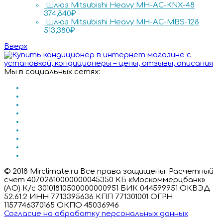
Шлюз Mitsubishi Heavy MH-AC-KNX-48
374,840
₽
Шлюз Mitsubishi Heavy MH-AC-MBS-128
513,380
₽
Вверх
Мы в социальных сетях:
© 2018 Mirclimate.ru Все права защищены. Расчетный
счет 40702810000000045350 КБ «Москоммерцбанк»
(АО) К/с 30101810500000000951 БИК 044599951 ОКВЭД
52.61.2 ИНН 7713395636 КПП 771301001 ОГРН
1157746370165 ОКПО 45036946
Согласие на обработку персональных данных