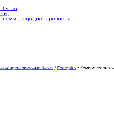
 блоки
пы)
истемы кондиционирования
но-конденсаторные блоки
/
Energolux
/
Компрессорно-к