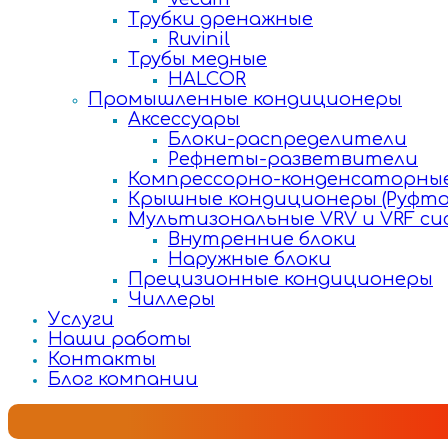
Трубки дренажные
Ruvinil
Трубы медные
HALCOR
Промышленные кондиционеры
Аксессуары
Блоки-распределители
Рефнеты-разветвители
Компрессорно-конденсаторные
Крышные кондиционеры (Руфто
Мультизональные VRV и VRF с
Внутренние блоки
Наружные блоки
Прецизионные кондиционеры
Чиллеры
Услуги
Наши работы
Контакты
Блог компании