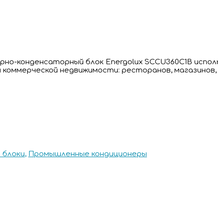
орно-конденсаторный блок Energolux SCCU360C1B испо
и коммерческой недвижимости: ресторанов, магазинов
 блоки
,
Промышленные кондиционеры