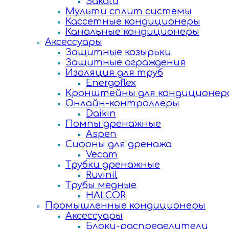
Sakata
Мульти сплит системы
Кассетные кондиционеры
Канальные кондиционеры
Аксессуары
Защитные козырьки
Защитные ограждения
Изоляция для труб
Energoflex
Кронштейны для кондиционер
Онлайн-контроллеры
Daikin
Помпы дренажные
Aspen
Сифоны для дренажа
Vecam
Трубки дренажные
Ruvinil
Трубы медные
HALCOR
Промышленные кондиционеры
Аксессуары
Блоки-распределители