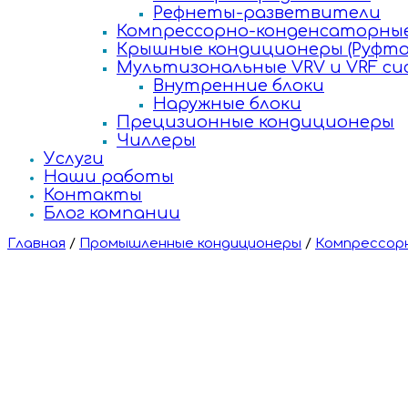
Рефнеты-разветвители
Компрессорно-конденсаторные
Крышные кондиционеры (Руфто
Мультизональные VRV и VRF с
Внутренние блоки
Наружные блоки
Прецизионные кондиционеры
Чиллеры
Услуги
Наши работы
Контакты
Блог компании
Главная
/
Промышленные кондиционеры
/
Компрессор