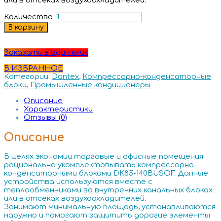
или в отсеках воздухоохладителей.
Количество
В корзину
Заказать в один клик
В ИЗБРАННОЕ
Категории:
Dantex
,
Компрессорно-конденсаторные
блоки
,
Промышленные кондиционеры
Описание
Характеристики
Отзывы (0)
Описание
В целях экономии торговые и офисные помещения
рационально укомплектовывать компрессорно-
конденсаторными блоками DK85-140BUSOF. Данные
устройства используются вместе с
теплообменниками во внутренних канальных блоках
или в отсеках воздухоохладителей.
Занимают минимальную площадь, устанавливаются
наружно и помогают защитить дорогие элементы