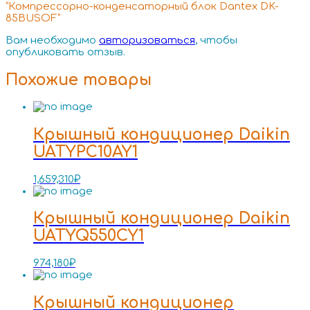
“Компрессорно-конденсаторный блок Dantex DK-
85BUSOF”
Вам необходимо
авторизоваться
, чтобы
опубликовать отзыв.
Похожие товары
Крышный кондиционер Daikin
UATYPC10AY1
1,659,310
₽
Крышный кондиционер Daikin
UATYQ550CY1
974,180
₽
Крышный кондиционер