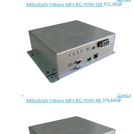
Mitsubishi Heavy MH-AC-KNX-128
513,380
₽
Шлюз
Mitsubishi Heavy MH-AC-KNX-48
374,840
₽