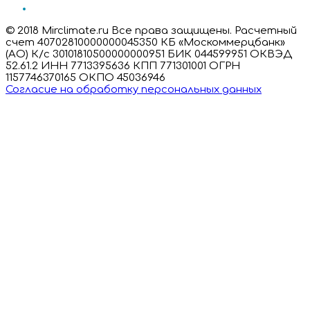
© 2018 Mirclimate.ru Все права защищены. Расчетный
счет 40702810000000045350 КБ «Москоммерцбанк»
(АО) К/с 30101810500000000951 БИК 044599951 ОКВЭД
52.61.2 ИНН 7713395636 КПП 771301001 ОГРН
1157746370165 ОКПО 45036946
Согласие на обработку персональных данных