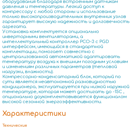
оборудования благодаря встроенным датчикам
давления и температуры. Легкий доступ к
компрессору с любой стороны и использование
только высокопроизводительных внутренних узлов
гарантирует высокую надежность и долговечность
агрегата.
Установка комплектуется опционально
инверторными вентиляторами, а
интеллектуальный контроллер PCO-3 с PGD
интерфейсом, имеющийся в стандартной
комплектации, помогает совместно с
централизованной автоматикой адаптировать
температуру воздуха к внешним погодным условиям
и изменениям различных параметров (тепловой
нагрузки, влажности).
Компрессорно-конденсаторный блок, который по
сути является неавтономной разновидностью
кондиционера, эксплуатируется при низкой наружной
температуре, которая может достигать до -15С ,
опционально доукомплектовывается функционалом
высокой сезонной энергоэффективности.
Характеристики
Технические