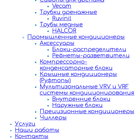
Vecam
Трубки дренажные
Ruvinil
Трубы медные
HALCOR
Промышленные кондиционеры
Аксессуары
Блоки-распределители
Рефнеты-разветвители
Компрессорно-
конденсаторные блоки
Крышные кондиционеры
(Руфтопы)
Мультизональные VRV и VRF
системы кондиционирования
Внутренние блоки
Наружные блоки
Прецизионные кондиционеры
Чиллеры
Услуги
Наши работы
Контакты