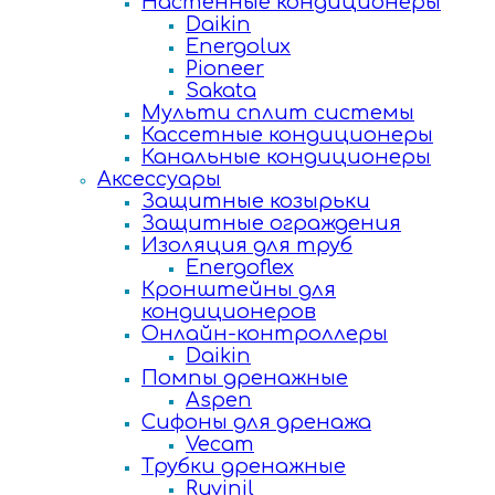
Настенные кондиционеры
Daikin
Energolux
Pioneer
Sakata
Мульти сплит системы
Кассетные кондиционеры
Канальные кондиционеры
Аксессуары
Защитные козырьки
Защитные ограждения
Изоляция для труб
Energoflex
Кронштейны для
кондиционеров
Онлайн-контроллеры
Daikin
Помпы дренажные
Aspen
Сифоны для дренажа
Vecam
Трубки дренажные
Ruvinil