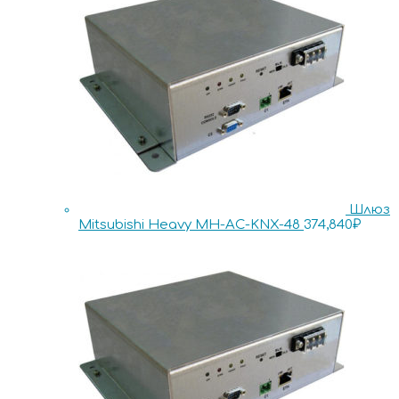
Шлюз
Mitsubishi Heavy MH-AC-KNX-48
374,840
₽