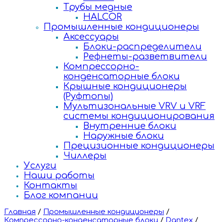
Трубы медные
HALCOR
Промышленные кондиционеры
Аксессуары
Блоки-распределители
Рефнеты-разветвители
Компрессорно-
конденсаторные блоки
Крышные кондиционеры
(Руфтопы)
Мультизональные VRV и VRF
системы кондиционирования
Внутренние блоки
Наружные блоки
Прецизионные кондиционеры
Чиллеры
Услуги
Наши работы
Контакты
Блог компании
Главная
/
Промышленные кондиционеры
/
Компрессорно-конденсаторные блоки
/
Dantex
/