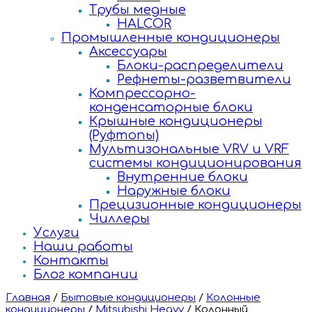
Трубы медные
HALCOR
Промышленные кондиционеры
Аксессуары
Блоки-распределители
Рефнеты-разветвители
Компрессорно-
конденсаторные блоки
Крышные кондиционеры
(Руфтопы)
Мультизональные VRV и VRF
системы кондиционирования
Внутренние блоки
Наружные блоки
Прецизионные кондиционеры
Чиллеры
Услуги
Наши работы
Контакты
Блог компании
Главная
/
Бытовые кондиционеры
/
Колонные
кондиционеры
/
Mitsubishi Heavy
/
Колонный