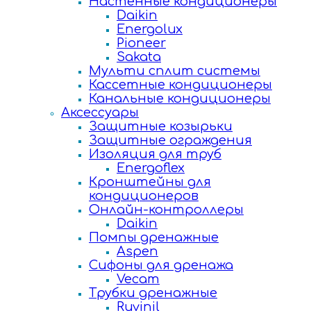
Настенные кондиционеры
Daikin
Energolux
Pioneer
Sakata
Мульти сплит системы
Кассетные кондиционеры
Канальные кондиционеры
Аксессуары
Защитные козырьки
Защитные ограждения
Изоляция для труб
Energoflex
Кронштейны для
кондиционеров
Онлайн-контроллеры
Daikin
Помпы дренажные
Aspen
Сифоны для дренажа
Vecam
Трубки дренажные
Ruvinil