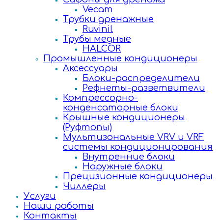
Vecam
Трубки дренажные
Ruvinil
Трубы медные
HALCOR
Промышленные кондиционеры
Аксессуары
Блоки-распределители
Рефнеты-разветвители
Компрессорно-
конденсаторные блоки
Крышные кондиционеры
(Руфтопы)
Мультизональные VRV и VRF
системы кондиционирования
Внутренние блоки
Наружные блоки
Прецизионные кондиционеры
Чиллеры
Услуги
Наши работы
Контакты