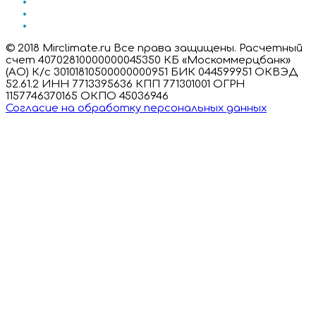
© 2018 Mirclimate.ru Все права защищены. Расчетный
счет 40702810000000045350 КБ «Москоммерцбанк»
(АО) К/с 30101810500000000951 БИК 044599951 ОКВЭД
52.61.2 ИНН 7713395636 КПП 771301001 ОГРН
1157746370165 ОКПО 45036946
Согласие на обработку персональных данных