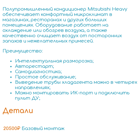
Полупромышленный кондиционер Mitsubishi Heavy
обеспечивает комфортный микроклимат в
магазинах, ресторанах и других больших
помещениях. Оборудование работает на
охлаждение или обогрев воздуха, а также
качественно очищает воздух от посторонних
запахов и нежелательных примесей.
Преимущество:
Интелектуальная разморозка;
Авторестарт;
Самодиагностика;
Простое обслуживание;
Выведение трубы хладагента можно в четырех
направлениях;
Можно монтировать ИК-порт и подключить
пульт ДУ;
Детали
20500₽
Базовый монтаж