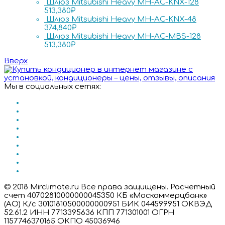
Шлюз Mitsubishi Heavy MH-AC-KNX-128
513,380
₽
Шлюз Mitsubishi Heavy MH-AC-KNX-48
374,840
₽
Шлюз Mitsubishi Heavy MH-AC-MBS-128
513,380
₽
Вверх
Мы в социальных сетях:
© 2018 Mirclimate.ru Все права защищены. Расчетный
счет 40702810000000045350 КБ «Москоммерцбанк»
(АО) К/с 30101810500000000951 БИК 044599951 ОКВЭД
52.61.2 ИНН 7713395636 КПП 771301001 ОГРН
1157746370165 ОКПО 45036946