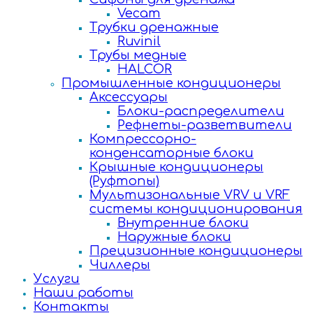
Vecam
Трубки дренажные
Ruvinil
Трубы медные
HALCOR
Промышленные кондиционеры
Аксессуары
Блоки-распределители
Рефнеты-разветвители
Компрессорно-
конденсаторные блоки
Крышные кондиционеры
(Руфтопы)
Мультизональные VRV и VRF
системы кондиционирования
Внутренние блоки
Наружные блоки
Прецизионные кондиционеры
Чиллеры
Услуги
Наши работы
Контакты