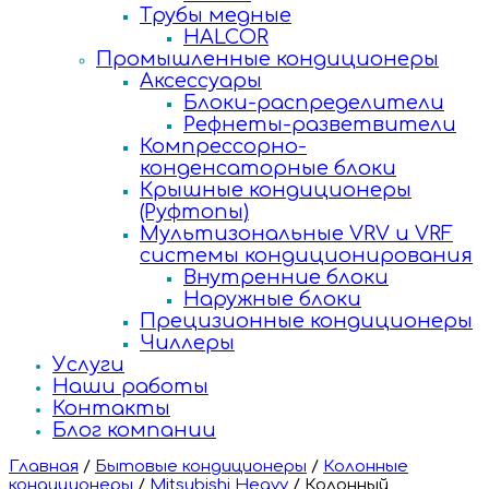
Трубы медные
HALCOR
Промышленные кондиционеры
Аксессуары
Блоки-распределители
Рефнеты-разветвители
Компрессорно-
конденсаторные блоки
Крышные кондиционеры
(Руфтопы)
Мультизональные VRV и VRF
системы кондиционирования
Внутренние блоки
Наружные блоки
Прецизионные кондиционеры
Чиллеры
Услуги
Наши работы
Контакты
Блог компании
Главная
/
Бытовые кондиционеры
/
Колонные
кондиционеры
/
Mitsubishi Heavy
/
Колонный