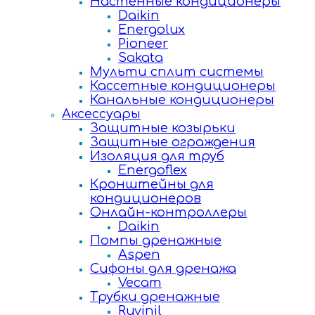
Настенные кондиционеры
Daikin
Energolux
Pioneer
Sakata
Мульти сплит системы
Кассетные кондиционеры
Канальные кондиционеры
Аксессуары
Защитные козырьки
Защитные ограждения
Изоляция для труб
Energoflex
Кронштейны для
кондиционеров
Онлайн-контроллеры
Daikin
Помпы дренажные
Aspen
Сифоны для дренажа
Vecam
Трубки дренажные
Ruvinil