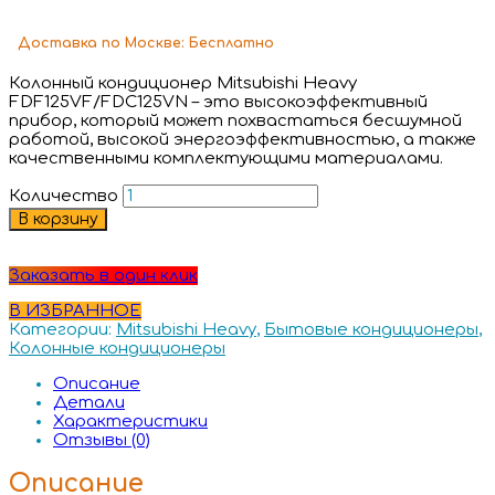
Доставка
по Москве:
Бесплатно
Колонный кондиционер Mitsubishi Heavy
FDF125VF/FDC125VN – это высокоэффективный
прибор, который может похвастаться бесшумной
работой, высокой энергоэффективностью, а также
качественными комплектующими материалами.
Количество
В корзину
Заказать в один клик
В ИЗБРАННОЕ
Категории:
Mitsubishi Heavy
,
Бытовые кондиционеры
,
Колонные кондиционеры
Описание
Детали
Характеристики
Отзывы (0)
Описание