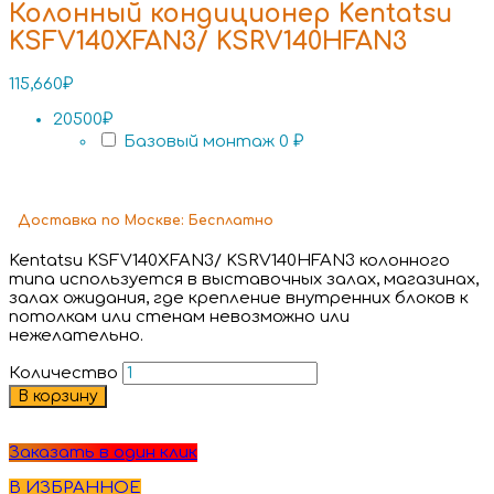
Колонный кондиционер Kentatsu
KSFV140XFAN3/ KSRV140HFAN3
115,660
₽
20500₽
Базовый монтаж
0 ₽
Доставка
по Москве:
Бесплатно
Kentatsu KSFV140XFAN3/ KSRV140HFAN3 колонного
типа используется в выставочных залах, магазинах,
залах ожидания, где крепление внутренних блоков к
потолкам или стенам невозможно или
нежелательно.
Количество
В корзину
Заказать в один клик
В ИЗБРАННОЕ