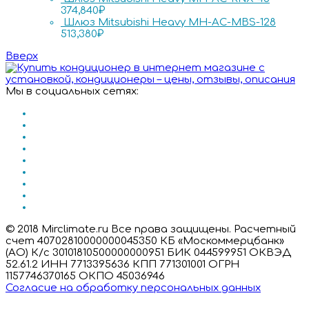
374,840
₽
Шлюз Mitsubishi Heavy MH-AC-MBS-128
513,380
₽
Вверх
Мы в социальных сетях:
© 2018 Mirclimate.ru Все права защищены. Расчетный
счет 40702810000000045350 КБ «Москоммерцбанк»
(АО) К/с 30101810500000000951 БИК 044599951 ОКВЭД
52.61.2 ИНН 7713395636 КПП 771301001 ОГРН
1157746370165 ОКПО 45036946
Согласие на обработку персональных данных