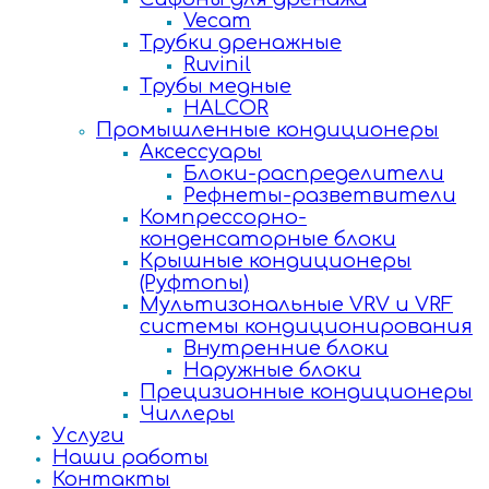
Vecam
Трубки дренажные
Ruvinil
Трубы медные
HALCOR
Промышленные кондиционеры
Аксессуары
Блоки-распределители
Рефнеты-разветвители
Компрессорно-
конденсаторные блоки
Крышные кондиционеры
(Руфтопы)
Мультизональные VRV и VRF
системы кондиционирования
Внутренние блоки
Наружные блоки
Прецизионные кондиционеры
Чиллеры
Услуги
Наши работы
Контакты