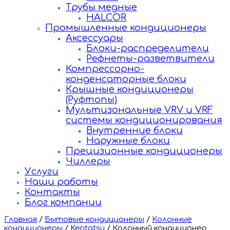
Трубы медные
HALCOR
Промышленные кондиционеры
Аксессуары
Блоки-распределители
Рефнеты-разветвители
Компрессорно-
конденсаторные блоки
Крышные кондиционеры
(Руфтопы)
Мультизональные VRV и VRF
системы кондиционирования
Внутренние блоки
Наружные блоки
Прецизионные кондиционеры
Чиллеры
Услуги
Наши работы
Контакты
Блог компании
Главная
/
Бытовые кондиционеры
/
Колонные
кондиционеры
/
Kentatsu
/
Колонный кондиционер