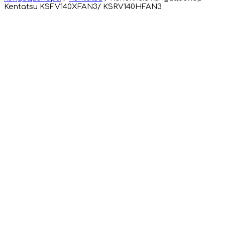
Kentatsu KSFV140XFAN3/ KSRV140HFAN3