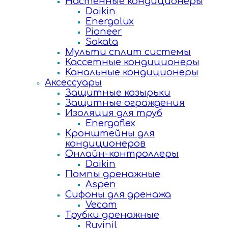
Настенные кондиционеры
Daikin
Energolux
Pioneer
Sakata
Мульти сплит системы
Кассетные кондиционеры
Канальные кондиционеры
Аксессуары
Защитные козырьки
Защитные ограждения
Изоляция для труб
Energoflex
Кронштейны для
кондиционеров
Онлайн-контроллеры
Daikin
Помпы дренажные
Aspen
Сифоны для дренажа
Vecam
Трубки дренажные
Ruvinil