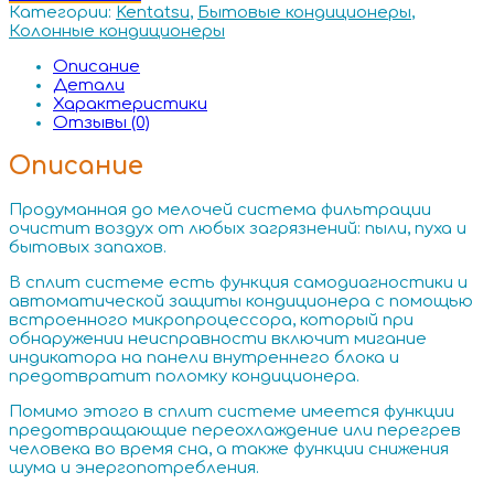
Категории:
Kentatsu
,
Бытовые кондиционеры
,
Колонные кондиционеры
Описание
Детали
Характеристики
Отзывы (0)
Описание
Продуманная до мелочей система фильтрации
очистит воздух от любых загрязнений: пыли, пуха и
бытовых запахов.
В сплит системе есть функция самодиагностики и
автоматической защиты кондиционера с помощью
встроенного микропроцессора, который при
обнаружении неисправности включит мигание
индикатора на панели внутреннего блока и
предотвратит поломку кондиционера.
Помимо этого в сплит системе имеется функции
предотвращающие переохлаждение или перегрев
человека во время сна, а также функции снижения
шума и энергопотребления.