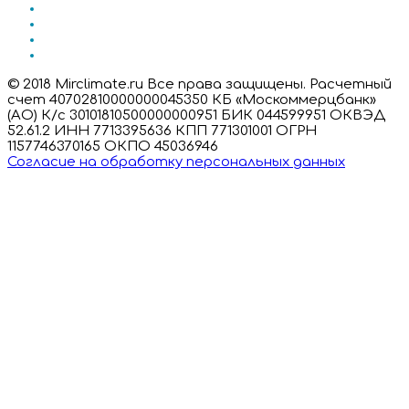
© 2018 Mirclimate.ru Все права защищены. Расчетный
счет 40702810000000045350 КБ «Москоммерцбанк»
(АО) К/с 30101810500000000951 БИК 044599951 ОКВЭД
52.61.2 ИНН 7713395636 КПП 771301001 ОГРН
1157746370165 ОКПО 45036946
Согласие на обработку персональных данных