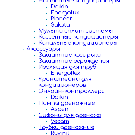
Настенные кондиционеры
Daikin
Energolux
Pioneer
Sakata
Мульти сплит системы
Кассетные кондиционеры
Канальные кондиционеры
Аксессуары
Защитные козырьки
Защитные ограждения
Изоляция для труб
Energoflex
Кронштейны для
кондиционеров
Онлайн-контроллеры
Daikin
Помпы дренажные
Aspen
Сифоны для дренажа
Vecam
Трубки дренажные
Ruvinil