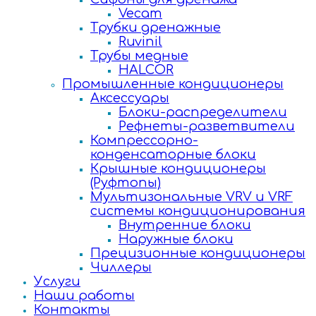
Vecam
Трубки дренажные
Ruvinil
Трубы медные
HALCOR
Промышленные кондиционеры
Аксессуары
Блоки-распределители
Рефнеты-разветвители
Компрессорно-
конденсаторные блоки
Крышные кондиционеры
(Руфтопы)
Мультизональные VRV и VRF
системы кондиционирования
Внутренние блоки
Наружные блоки
Прецизионные кондиционеры
Чиллеры
Услуги
Наши работы
Контакты