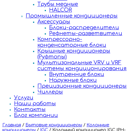
Трубы медные
HALCOR
Промышленные кондиционеры
Аксессуары
Блоки-распределители
Рефнеты-разветвители
Компрессорно-
конденсаторные блоки
Крышные кондиционеры
(Руфтопы)
Мультизональные VRV и VRF
системы кондиционирования
Внутренние блоки
Наружные блоки
Прецизионные кондиционеры
Чиллеры
Услуги
Наши работы
Контакты
Блог компании
Главная
/
Бытовые кондиционеры
/
Колонные
кондиционеры
/
IGC
/
Колонный кондиционер IGC IPH-