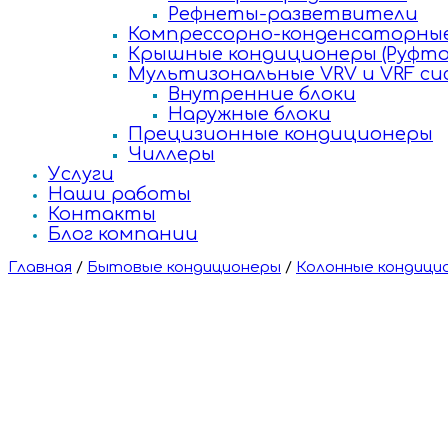
Рефнеты-разветвители
Компрессорно-конденсаторные
Крышные кондиционеры (Руфто
Мультизональные VRV и VRF с
Внутренние блоки
Наружные блоки
Прецизионные кондиционеры
Чиллеры
Услуги
Наши работы
Контакты
Блог компании
Главная
/
Бытовые кондиционеры
/
Колонные кондици