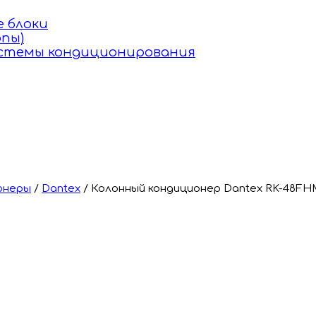
 блоки
пы)
истемы кондиционирования
онеры
/
Dantex
/
Колонный кондиционер Dantex RK-48F