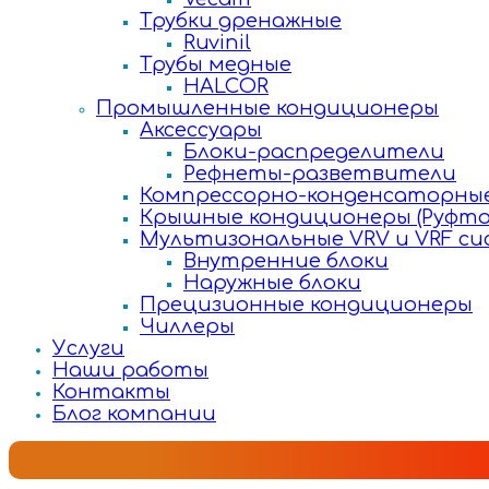
Трубки дренажные
Ruvinil
Трубы медные
HALCOR
Промышленные кондиционеры
Аксессуары
Блоки-распределители
Рефнеты-разветвители
Компрессорно-конденсаторные
Крышные кондиционеры (Руфто
Мультизональные VRV и VRF с
Внутренние блоки
Наружные блоки
Прецизионные кондиционеры
Чиллеры
Услуги
Наши работы
Контакты
Блог компании