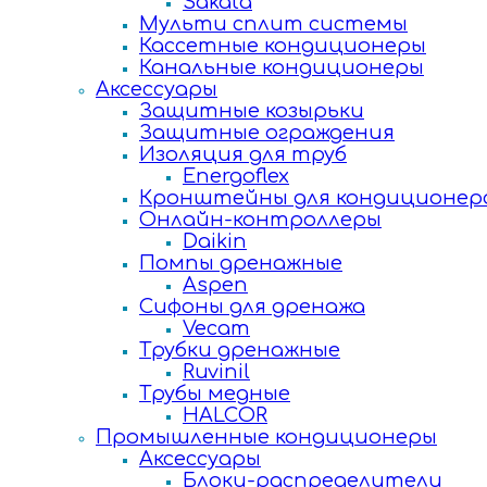
Sakata
Мульти сплит системы
Кассетные кондиционеры
Канальные кондиционеры
Аксессуары
Защитные козырьки
Защитные ограждения
Изоляция для труб
Energoflex
Кронштейны для кондиционер
Онлайн-контроллеры
Daikin
Помпы дренажные
Aspen
Сифоны для дренажа
Vecam
Трубки дренажные
Ruvinil
Трубы медные
HALCOR
Промышленные кондиционеры
Аксессуары
Блоки-распределители