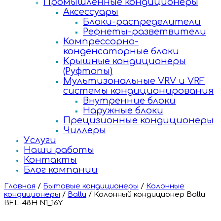
Промышленные кондиционеры
Аксессуары
Блоки-распределители
Рефнеты-разветвители
Компрессорно-
конденсаторные блоки
Крышные кондиционеры
(Руфтопы)
Мультизональные VRV и VRF
системы кондиционирования
Внутренние блоки
Наружные блоки
Прецизионные кондиционеры
Чиллеры
Услуги
Наши работы
Контакты
Блог компании
Главная
/
Бытовые кондиционеры
/
Колонные
кондиционеры
/
Ballu
/
Колонный кондиционер Ballu
BFL-48H N1_16Y