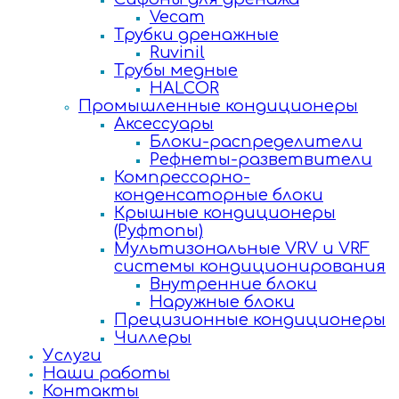
Vecam
Трубки дренажные
Ruvinil
Трубы медные
HALCOR
Промышленные кондиционеры
Аксессуары
Блоки-распределители
Рефнеты-разветвители
Компрессорно-
конденсаторные блоки
Крышные кондиционеры
(Руфтопы)
Мультизональные VRV и VRF
системы кондиционирования
Внутренние блоки
Наружные блоки
Прецизионные кондиционеры
Чиллеры
Услуги
Наши работы
Контакты