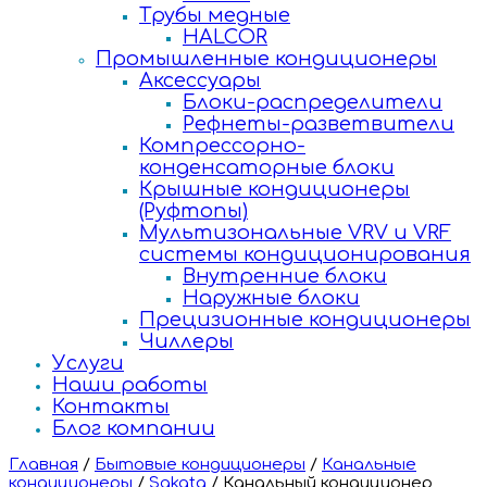
Трубы медные
HALCOR
Промышленные кондиционеры
Аксессуары
Блоки-распределители
Рефнеты-разветвители
Компрессорно-
конденсаторные блоки
Крышные кондиционеры
(Руфтопы)
Мультизональные VRV и VRF
системы кондиционирования
Внутренние блоки
Наружные блоки
Прецизионные кондиционеры
Чиллеры
Услуги
Наши работы
Контакты
Блог компании
Главная
/
Бытовые кондиционеры
/
Канальные
кондиционеры
/
Sakata
/
Канальный кондиционер