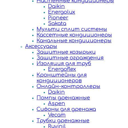
Настенные кондиционеры
Daikin
Energolux
Pioneer
Sakata
Мульти сплит системы
Кассетные кондиционеры
Канальные кондиционеры
Аксессуары
Защитные козырьки
Защитные ограждения
Изоляция для труб
Energoflex
Кронштейны для
кондиционеров
Онлайн-контроллеры
Daikin
Помпы дренажные
Aspen
Сифоны для дренажа
Vecam
Трубки дренажные
Ruvinil