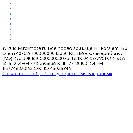
© 2018 Mirclimate.ru Все права защищены. Расчетный
счет 40702810000000045350 КБ «Москоммерцбанк»
(АО) К/с 30101810500000000951 БИК 044599951 ОКВЭД
52.61.2 ИНН 7713395636 КПП 771301001 ОГРН
1157746370165 ОКПО 45036946
Согласие на обработку персональных данных