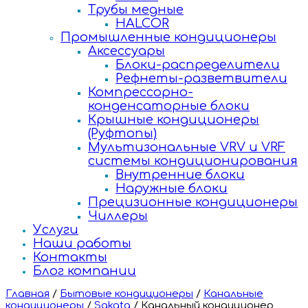
Трубы медные
HALCOR
Промышленные кондиционеры
Аксессуары
Блоки-распределители
Рефнеты-разветвители
Компрессорно-
конденсаторные блоки
Крышные кондиционеры
(Руфтопы)
Мультизональные VRV и VRF
системы кондиционирования
Внутренние блоки
Наружные блоки
Прецизионные кондиционеры
Чиллеры
Услуги
Наши работы
Контакты
Блог компании
Главная
/
Бытовые кондиционеры
/
Канальные
кондиционеры
/
Sakata
/
Канальный кондиционер