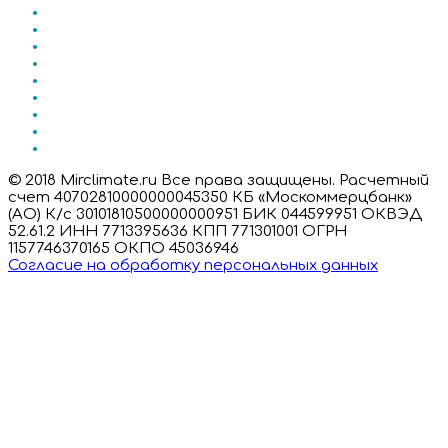
© 2018 Mirclimate.ru Все права защищены. Расчетный
счет 40702810000000045350 КБ «Москоммерцбанк»
(АО) К/с 30101810500000000951 БИК 044599951 ОКВЭД
52.61.2 ИНН 7713395636 КПП 771301001 ОГРН
1157746370165 ОКПО 45036946
Согласие на обработку персональных данных