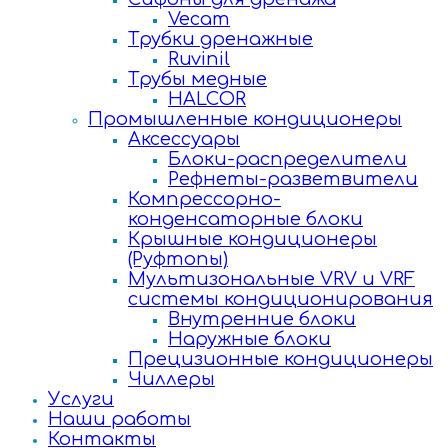
Vecam
Трубки дренажные
Ruvinil
Трубы медные
HALCOR
Промышленные кондиционеры
Аксессуары
Блоки-распределители
Рефнеты-разветвители
Компрессорно-
конденсаторные блоки
Крышные кондиционеры
(Руфтопы)
Мультизональные VRV и VRF
системы кондиционирования
Внутренние блоки
Наружные блоки
Прецизионные кондиционеры
Чиллеры
Услуги
Наши работы
Контакты