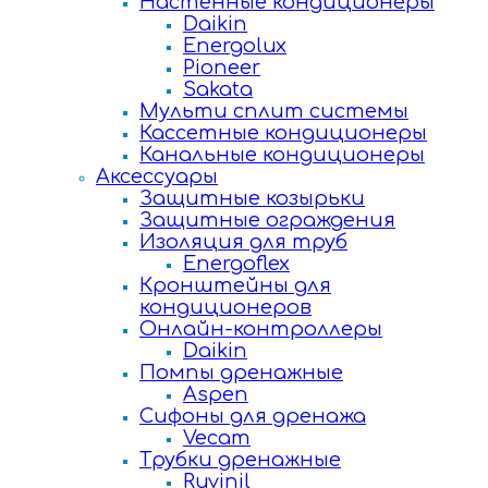
Настенные кондиционеры
Daikin
Energolux
Pioneer
Sakata
Мульти сплит системы
Кассетные кондиционеры
Канальные кондиционеры
Аксессуары
Защитные козырьки
Защитные ограждения
Изоляция для труб
Energoflex
Кронштейны для
кондиционеров
Онлайн-контроллеры
Daikin
Помпы дренажные
Aspen
Сифоны для дренажа
Vecam
Трубки дренажные
Ruvinil