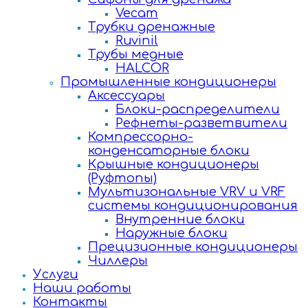
Vecam
Трубки дренажные
Ruvinil
Трубы медные
HALCOR
Промышленные кондиционеры
Аксессуары
Блоки-распределители
Рефнеты-разветвители
Компрессорно-
конденсаторные блоки
Крышные кондиционеры
(Руфтопы)
Мультизональные VRV и VRF
системы кондиционирования
Внутренние блоки
Наружные блоки
Прецизионные кондиционеры
Чиллеры
Услуги
Наши работы
Контакты