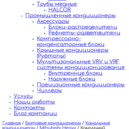
Трубы медные
HALCOR
Промышленные кондиционеры
Аксессуары
Блоки-распределители
Рефнеты-разветвители
Компрессорно-
конденсаторные блоки
Крышные кондиционеры
(Руфтопы)
Мультизональные VRV и VRF
системы кондиционирования
Внутренние блоки
Наружные блоки
Прецизионные кондиционеры
Чиллеры
Услуги
Наши работы
Контакты
Блог компании
Главная
/
Бытовые кондиционеры
/
Канальные
кондиционеры
/
Mitsubishi Heavy
/
Канальный