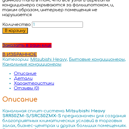
данного типа в том, что все узлы и агрегаты
кондиционера скрываются за фальшпотоком, и,
таким образом, интерьер помещения не
нарушается
Количество
В корзину
Заказать в один клик
В ИЗБРАННОЕ
Категории:
Mitsubishi Heavy
,
Бытовые кондиционеры
,
Канальные кондиционеры
Описание
Детали
Характеристики
Отзывы (0)
Описание
Канальная сплит-система
Mitsubishi Heavy
SRR50ZM-S/SRC50ZMX-S
предназначен для создания
благоприятных климатических условий в торговых
залах, бизнес-центрах и других больших помещениях.