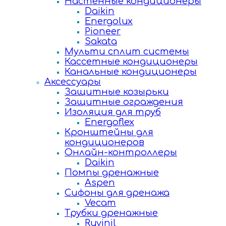
Настенные кондиционеры
Daikin
Energolux
Pioneer
Sakata
Мульти сплит системы
Кассетные кондиционеры
Канальные кондиционеры
Аксессуары
Защитные козырьки
Защитные ограждения
Изоляция для труб
Energoflex
Кронштейны для
кондиционеров
Онлайн-контроллеры
Daikin
Помпы дренажные
Aspen
Сифоны для дренажа
Vecam
Трубки дренажные
Ruvinil