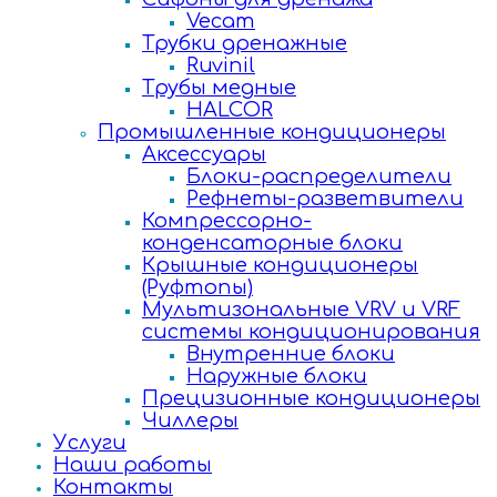
Vecam
Трубки дренажные
Ruvinil
Трубы медные
HALCOR
Промышленные кондиционеры
Аксессуары
Блоки-распределители
Рефнеты-разветвители
Компрессорно-
конденсаторные блоки
Крышные кондиционеры
(Руфтопы)
Мультизональные VRV и VRF
системы кондиционирования
Внутренние блоки
Наружные блоки
Прецизионные кондиционеры
Чиллеры
Услуги
Наши работы
Контакты