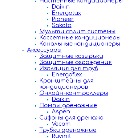
Настенные кондиционеры
Daikin
Energolux
Pioneer
Sakata
Мульти сплит системы
Кассетные кондиционеры
Канальные кондиционеры
Аксессуары
Защитные козырьки
Защитные ограждения
Изоляция для труб
Energoflex
Кронштейны для
кондиционеров
Онлайн-контроллеры
Daikin
Помпы дренажные
Aspen
Сифоны для дренажа
Vecam
Трубки дренажные
Ruvinil