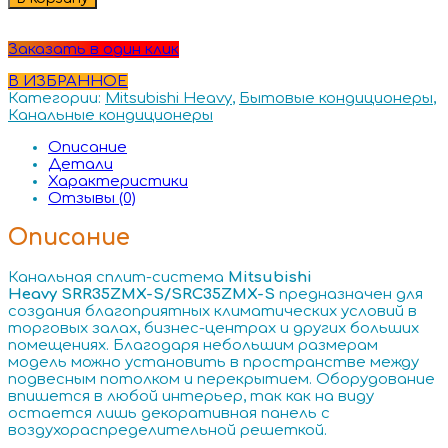
Заказать в один клик
В ИЗБРАННОЕ
Категории:
Mitsubishi Heavy
,
Бытовые кондиционеры
,
Канальные кондиционеры
Описание
Детали
Характеристики
Отзывы (0)
Описание
Канальная сплит-система
Mitsubishi
Heavy SRR35ZMX-S/SRC35ZMX-S
предназначен для
создания благоприятных климатических условий в
торговых залах, бизнес-центрах и других больших
помещениях. Благодаря небольшим размерам
модель можно установить в пространстве между
подвесным потолком и перекрытием. Оборудование
впишется в любой интерьер, так как на виду
остается лишь декоративная панель с
воздухораспределительной решеткой.