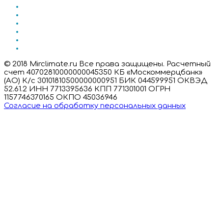
© 2018 Mirclimate.ru Все права защищены. Расчетный
счет 40702810000000045350 КБ «Москоммерцбанк»
(АО) К/с 30101810500000000951 БИК 044599951 ОКВЭД
52.61.2 ИНН 7713395636 КПП 771301001 ОГРН
1157746370165 ОКПО 45036946
Согласие на обработку персональных данных