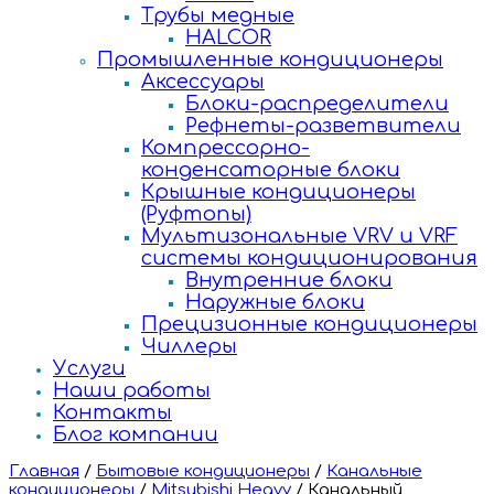
Трубы медные
HALCOR
Промышленные кондиционеры
Аксессуары
Блоки-распределители
Рефнеты-разветвители
Компрессорно-
конденсаторные блоки
Крышные кондиционеры
(Руфтопы)
Мультизональные VRV и VRF
системы кондиционирования
Внутренние блоки
Наружные блоки
Прецизионные кондиционеры
Чиллеры
Услуги
Наши работы
Контакты
Блог компании
Главная
/
Бытовые кондиционеры
/
Канальные
кондиционеры
/
Mitsubishi Heavy
/
Канальный