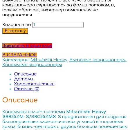
данного типа в том, что все узлы и агрегаты
кондиционера скрываются за фальшпотоком, и,
таким образом, интерьер помещения не
нарушается
Количество
В корзину
Заказать в один клик
В ИЗБРАННОЕ
Категории:
Mitsubishi Heavy
,
Бытовые кондиционеры
,
Канальные кондиционеры
Описание
Детали
Характеристики
Отзывы (0)
Описание
Канальная сплит-система
Mitsubishi Heavy
SRR25ZM-S/SRC25ZMX-S
предназначен для создания
благоприятных климатических условий в торговых
залах, бизнес-центрах и других больших помещениях.