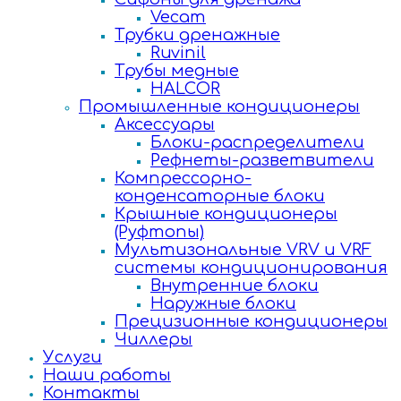
Vecam
Трубки дренажные
Ruvinil
Трубы медные
HALCOR
Промышленные кондиционеры
Аксессуары
Блоки-распределители
Рефнеты-разветвители
Компрессорно-
конденсаторные блоки
Крышные кондиционеры
(Руфтопы)
Мультизональные VRV и VRF
системы кондиционирования
Внутренние блоки
Наружные блоки
Прецизионные кондиционеры
Чиллеры
Услуги
Наши работы
Контакты