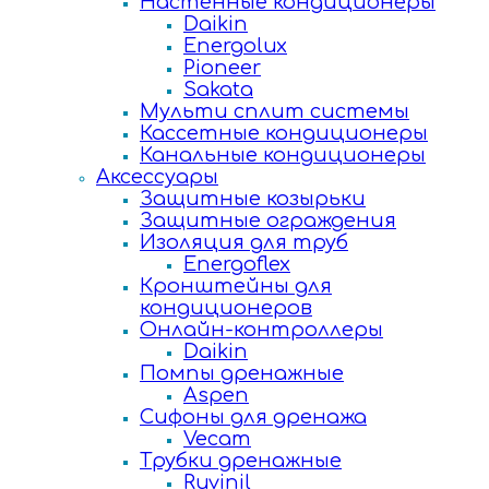
Настенные кондиционеры
Daikin
Energolux
Pioneer
Sakata
Мульти сплит системы
Кассетные кондиционеры
Канальные кондиционеры
Аксессуары
Защитные козырьки
Защитные ограждения
Изоляция для труб
Energoflex
Кронштейны для
кондиционеров
Онлайн-контроллеры
Daikin
Помпы дренажные
Aspen
Сифоны для дренажа
Vecam
Трубки дренажные
Ruvinil