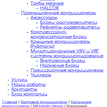
Трубы медные
HALCOR
Промышленные кондиционеры
Аксессуары
Блоки-распределители
Рефнеты-разветвители
Компрессорно-
конденсаторные блоки
Крышные кондиционеры
(Руфтопы)
Мультизональные VRV и VRF
системы кондиционирования
Внутренние блоки
Наружные блоки
Прецизионные кондиционеры
Чиллеры
Услуги
Наши работы
Контакты
Блог компании
Главная
/
Бытовые кондиционеры
/
Канальные
кондиционеры
/
Mitsubishi Heavy
/
Канальный