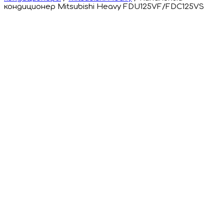
кондиционер Mitsubishi Heavy FDU125VF/FDC125VS