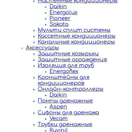
Настенные кондиционеры
Daikin
Energolux
Pioneer
Sakata
Мульти сплит системы
Кассетные кондиционеры
Канальные кондиционеры
Аксессуары
Защитные козырьки
Защитные ограждения
Изоляция для труб
Energoflex
Кронштейны для
кондиционеров
Онлайн-контроллеры
Daikin
Помпы дренажные
Aspen
Сифоны для дренажа
Vecam
Трубки дренажные
Ruvinil