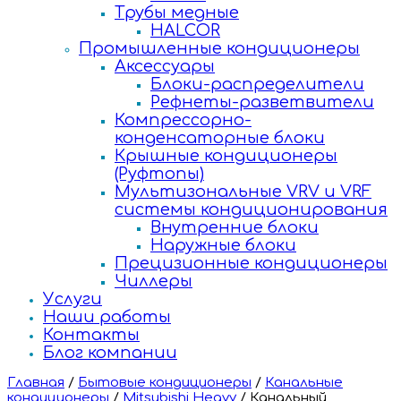
Трубы медные
HALCOR
Промышленные кондиционеры
Аксессуары
Блоки-распределители
Рефнеты-разветвители
Компрессорно-
конденсаторные блоки
Крышные кондиционеры
(Руфтопы)
Мультизональные VRV и VRF
системы кондиционирования
Внутренние блоки
Наружные блоки
Прецизионные кондиционеры
Чиллеры
Услуги
Наши работы
Контакты
Блог компании
Главная
/
Бытовые кондиционеры
/
Канальные
кондиционеры
/
Mitsubishi Heavy
/
Канальный