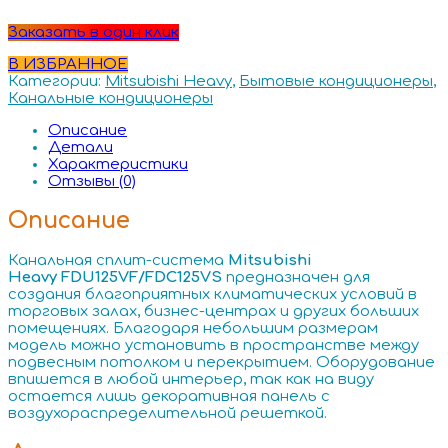
Заказать в один клик
В ИЗБРАННОЕ
Категории:
Mitsubishi Heavy
,
Бытовые кондиционеры
,
Канальные кондиционеры
Описание
Детали
Характеристики
Отзывы (0)
Описание
Канальная сплит-система
Mitsubishi
Heavy FDU125VF/FDC125VS
предназначен для
создания благоприятных климатических условий в
торговых залах, бизнес-центрах и других больших
помещениях. Благодаря небольшим размерам
модель можно установить в пространстве между
подвесным потолком и перекрытием. Оборудование
впишется в любой интерьер, так как на виду
остается лишь декоративная панель с
воздухораспределительной решеткой.