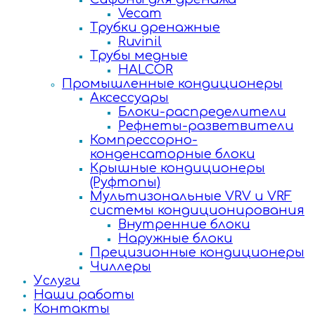
Vecam
Трубки дренажные
Ruvinil
Трубы медные
HALCOR
Промышленные кондиционеры
Аксессуары
Блоки-распределители
Рефнеты-разветвители
Компрессорно-
конденсаторные блоки
Крышные кондиционеры
(Руфтопы)
Мультизональные VRV и VRF
системы кондиционирования
Внутренние блоки
Наружные блоки
Прецизионные кондиционеры
Чиллеры
Услуги
Наши работы
Контакты