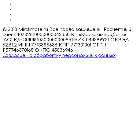
© 2018 Mirclimate.ru Все права защищены. Расчетный
счет 40702810000000045350 КБ «Москоммерцбанк»
(АО) К/с 30101810500000000951 БИК 044599951 ОКВЭД
52.61.2 ИНН 7713395636 КПП 771301001 ОГРН
1157746370165 ОКПО 45036946
Согласие на обработку персональных данных