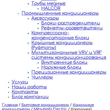
Трубы медные
HALCOR
Промышленные кондиционеры
Аксессуары
Блоки-распределители
Рефнеты-разветвители
Компрессорно-
конденсаторные блоки
Крышные кондиционеры
(Руфтопы)
Мультизональные VRV и VRF
системы кондиционирования
Внутренние блоки
Наружные блоки
Прецизионные кондиционеры
Чиллеры
Услуги
Наши работы
Контакты
Блог компании
Главная
/
Бытовые кондиционеры
/
Канальные
кондиционеры
/
Mitsubishi Electric
/
Канальный