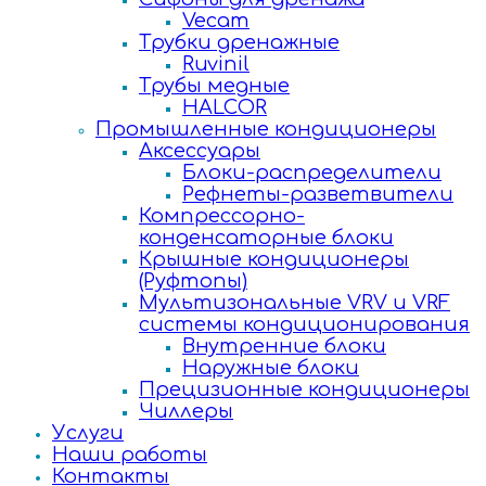
Vecam
Трубки дренажные
Ruvinil
Трубы медные
HALCOR
Промышленные кондиционеры
Аксессуары
Блоки-распределители
Рефнеты-разветвители
Компрессорно-
конденсаторные блоки
Крышные кондиционеры
(Руфтопы)
Мультизональные VRV и VRF
системы кондиционирования
Внутренние блоки
Наружные блоки
Прецизионные кондиционеры
Чиллеры
Услуги
Наши работы
Контакты