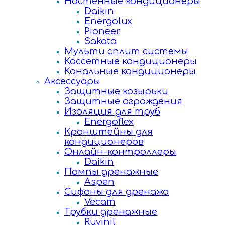
Настенные кондиционеры
Daikin
Energolux
Pioneer
Sakata
Мульти сплит системы
Кассетные кондиционеры
Канальные кондиционеры
Аксессуары
Защитные козырьки
Защитные ограждения
Изоляция для труб
Energoflex
Кронштейны для
кондиционеров
Онлайн-контроллеры
Daikin
Помпы дренажные
Aspen
Сифоны для дренажа
Vecam
Трубки дренажные
Ruvinil