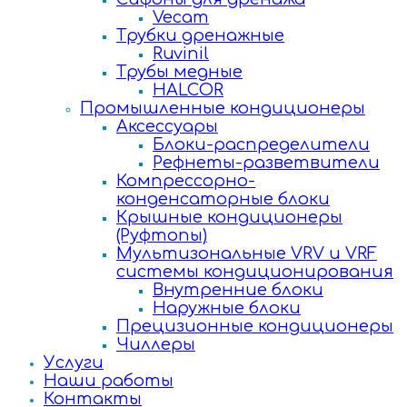
Vecam
Трубки дренажные
Ruvinil
Трубы медные
HALCOR
Промышленные кондиционеры
Аксессуары
Блоки-распределители
Рефнеты-разветвители
Компрессорно-
конденсаторные блоки
Крышные кондиционеры
(Руфтопы)
Мультизональные VRV и VRF
системы кондиционирования
Внутренние блоки
Наружные блоки
Прецизионные кондиционеры
Чиллеры
Услуги
Наши работы
Контакты