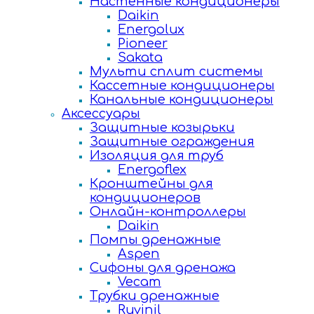
Настенные кондиционеры
Daikin
Energolux
Pioneer
Sakata
Мульти сплит системы
Кассетные кондиционеры
Канальные кондиционеры
Аксессуары
Защитные козырьки
Защитные ограждения
Изоляция для труб
Energoflex
Кронштейны для
кондиционеров
Онлайн-контроллеры
Daikin
Помпы дренажные
Aspen
Сифоны для дренажа
Vecam
Трубки дренажные
Ruvinil