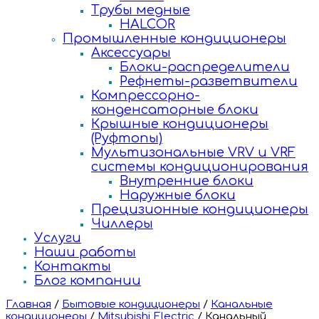
Трубы медные
HALCOR
Промышленные кондиционеры
Аксессуары
Блоки-распределители
Рефнеты-разветвители
Компрессорно-
конденсаторные блоки
Крышные кондиционеры
(Руфтопы)
Мультизональные VRV и VRF
системы кондиционирования
Внутренние блоки
Наружные блоки
Прецизионные кондиционеры
Чиллеры
Услуги
Наши работы
Контакты
Блог компании
Главная
/
Бытовые кондиционеры
/
Канальные
кондиционеры
/
Mitsubishi Electric
/
Канальный