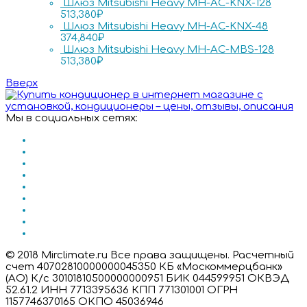
Шлюз Mitsubishi Heavy MH-AC-KNX-128
513,380
₽
Шлюз Mitsubishi Heavy MH-AC-KNX-48
374,840
₽
Шлюз Mitsubishi Heavy MH-AC-MBS-128
513,380
₽
Вверх
Мы в социальных сетях:
© 2018 Mirclimate.ru Все права защищены. Расчетный
счет 40702810000000045350 КБ «Москоммерцбанк»
(АО) К/с 30101810500000000951 БИК 044599951 ОКВЭД
52.61.2 ИНН 7713395636 КПП 771301001 ОГРН
1157746370165 ОКПО 45036946