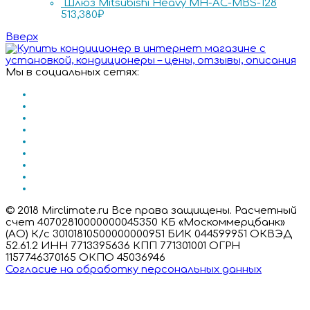
Шлюз Mitsubishi Heavy MH-AC-MBS-128
513,380
₽
Вверх
Мы в социальных сетях:
© 2018 Mirclimate.ru Все права защищены. Расчетный
счет 40702810000000045350 КБ «Москоммерцбанк»
(АО) К/с 30101810500000000951 БИК 044599951 ОКВЭД
52.61.2 ИНН 7713395636 КПП 771301001 ОГРН
1157746370165 ОКПО 45036946
Согласие на обработку персональных данных