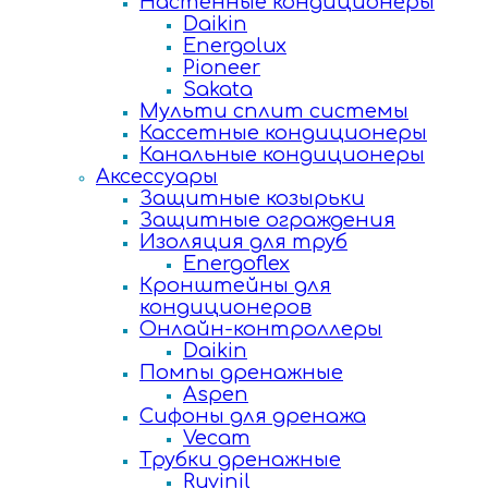
Настенные кондиционеры
Daikin
Energolux
Pioneer
Sakata
Мульти сплит системы
Кассетные кондиционеры
Канальные кондиционеры
Аксессуары
Защитные козырьки
Защитные ограждения
Изоляция для труб
Energoflex
Кронштейны для
кондиционеров
Онлайн-контроллеры
Daikin
Помпы дренажные
Aspen
Сифоны для дренажа
Vecam
Трубки дренажные
Ruvinil