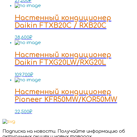
27,200
₽
Настенный кондиционер
Daikin FTXB20C / RXB20C
38,600
₽
Настенный кондиционер
Daikin FTXG20LW/RXG20L
109,700
₽
Настенный кондиционер
Pioneer KFR50MW/KOR50MW
32,500
₽
Подписка на новости. Получайте информацию об
актуальных акциях и новых товарах.