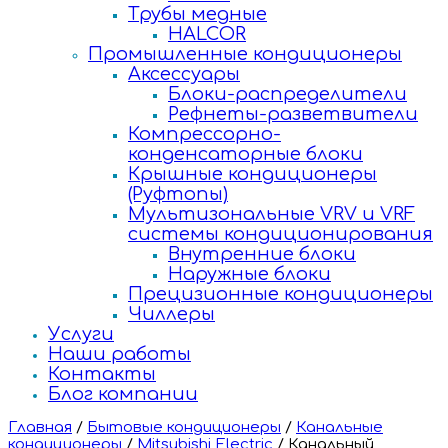
Трубы медные
HALCOR
Промышленные кондиционеры
Аксессуары
Блоки-распределители
Рефнеты-разветвители
Компрессорно-
конденсаторные блоки
Крышные кондиционеры
(Руфтопы)
Мультизональные VRV и VRF
системы кондиционирования
Внутренние блоки
Наружные блоки
Прецизионные кондиционеры
Чиллеры
Услуги
Наши работы
Контакты
Блог компании
Главная
/
Бытовые кондиционеры
/
Канальные
кондиционеры
/
Mitsubishi Electric
/
Канальный