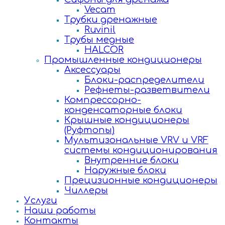
Vecam
Трубки дренажные
Ruvinil
Трубы медные
HALCOR
Промышленные кондиционеры
Аксессуары
Блоки-распределители
Рефнеты-разветвители
Компрессорно-
конденсаторные блоки
Крышные кондиционеры
(Руфтопы)
Мультизональные VRV и VRF
системы кондиционирования
Внутренние блоки
Наружные блоки
Прецизионные кондиционеры
Чиллеры
Услуги
Наши работы
Контакты