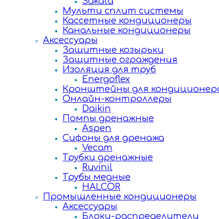
Sakata
Мульти сплит системы
Кассетные кондиционеры
Канальные кондиционеры
Аксессуары
Защитные козырьки
Защитные ограждения
Изоляция для труб
Energoflex
Кронштейны для кондиционер
Онлайн-контроллеры
Daikin
Помпы дренажные
Aspen
Сифоны для дренажа
Vecam
Трубки дренажные
Ruvinil
Трубы медные
HALCOR
Промышленные кондиционеры
Аксессуары
Блоки-распределители