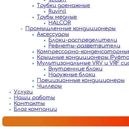
Трубки дренажные
Ruvinil
Трубы медные
HALCOR
Промышленные кондиционеры
Аксессуары
Блоки-распределители
Рефнеты-разветвители
Компрессорно-конденсаторные
Крышные кондиционеры (Руфто
Мультизональные VRV и VRF с
Внутренние блоки
Наружные блоки
Прецизионные кондиционеры
Чиллеры
Услуги
Наши работы
Контакты
Блог компании