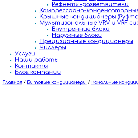
Рефнеты-разветвители
Компрессорно-конденсаторные
Крышные кондиционеры (Руфто
Мультизональные VRV и VRF с
Внутренние блоки
Наружные блоки
Прецизионные кондиционеры
Чиллеры
Услуги
Наши работы
Контакты
Блог компании
Главная
/
Бытовые кондиционеры
/
Канальные кондиц