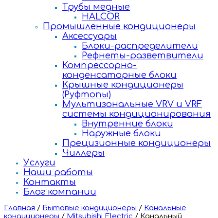
Трубы медные
HALCOR
Промышленные кондиционеры
Аксессуары
Блоки-распределители
Рефнеты-разветвители
Компрессорно-
конденсаторные блоки
Крышные кондиционеры
(Руфтопы)
Мультизональные VRV и VRF
системы кондиционирования
Внутренние блоки
Наружные блоки
Прецизионные кондиционеры
Чиллеры
Услуги
Наши работы
Контакты
Блог компании
Главная
/
Бытовые кондиционеры
/
Канальные
кондиционеры
/
Mitsubishi Electric
/
Канальный