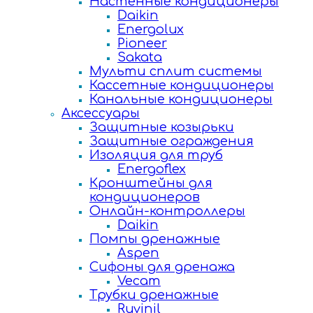
Настенные кондиционеры
Daikin
Energolux
Pioneer
Sakata
Мульти сплит системы
Кассетные кондиционеры
Канальные кондиционеры
Аксессуары
Защитные козырьки
Защитные ограждения
Изоляция для труб
Energoflex
Кронштейны для
кондиционеров
Онлайн-контроллеры
Daikin
Помпы дренажные
Aspen
Сифоны для дренажа
Vecam
Трубки дренажные
Ruvinil