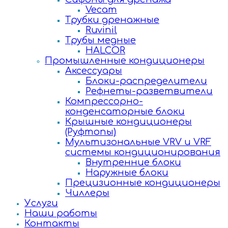
Vecam
Трубки дренажные
Ruvinil
Трубы медные
HALCOR
Промышленные кондиционеры
Аксессуары
Блоки-распределители
Рефнеты-разветвители
Компрессорно-
конденсаторные блоки
Крышные кондиционеры
(Руфтопы)
Мультизональные VRV и VRF
системы кондиционирования
Внутренние блоки
Наружные блоки
Прецизионные кондиционеры
Чиллеры
Услуги
Наши работы
Контакты