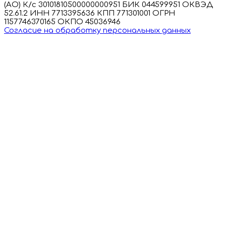
(АО) К/с 30101810500000000951 БИК 044599951 ОКВЭД
52.61.2 ИНН 7713395636 КПП 771301001 ОГРН
1157746370165 ОКПО 45036946
Согласие на обработку персональных данных