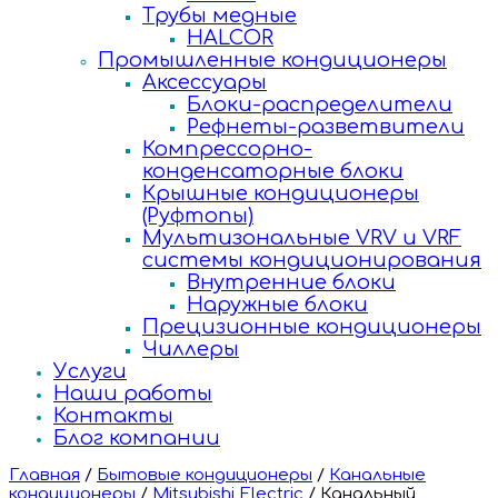
Трубы медные
HALCOR
Промышленные кондиционеры
Аксессуары
Блоки-распределители
Рефнеты-разветвители
Компрессорно-
конденсаторные блоки
Крышные кондиционеры
(Руфтопы)
Мультизональные VRV и VRF
системы кондиционирования
Внутренние блоки
Наружные блоки
Прецизионные кондиционеры
Чиллеры
Услуги
Наши работы
Контакты
Блог компании
Главная
/
Бытовые кондиционеры
/
Канальные
кондиционеры
/
Mitsubishi Electric
/
Канальный