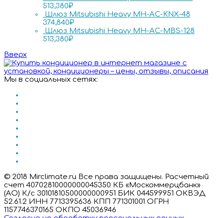
513,380
₽
Шлюз Mitsubishi Heavy MH-AC-KNX-48
374,840
₽
Шлюз Mitsubishi Heavy MH-AC-MBS-128
513,380
₽
Вверх
Мы в социальных сетях:
© 2018 Mirclimate.ru Все права защищены. Расчетный
счет 40702810000000045350 КБ «Москоммерцбанк»
(АО) К/с 30101810500000000951 БИК 044599951 ОКВЭД
52.61.2 ИНН 7713395636 КПП 771301001 ОГРН
1157746370165 ОКПО 45036946