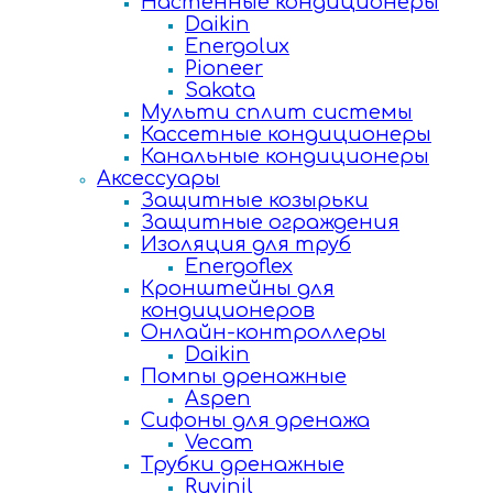
Настенные кондиционеры
Daikin
Energolux
Pioneer
Sakata
Мульти сплит системы
Кассетные кондиционеры
Канальные кондиционеры
Аксессуары
Защитные козырьки
Защитные ограждения
Изоляция для труб
Energoflex
Кронштейны для
кондиционеров
Онлайн-контроллеры
Daikin
Помпы дренажные
Aspen
Сифоны для дренажа
Vecam
Трубки дренажные
Ruvinil