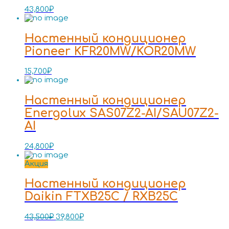
43,800
₽
Настенный кондиционер
Pioneer KFR20MW/KOR20MW
15,700
₽
Настенный кондиционер
Energolux SAS07Z2-AI/SAU07Z2-
AI
24,800
₽
Акция
Настенный кондиционер
Daikin FTXB25C / RXB25C
43,500
₽
39,800
₽