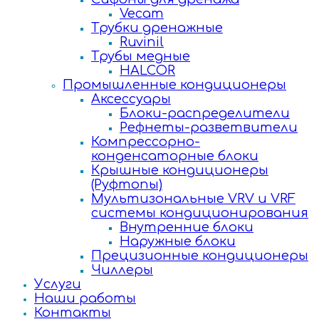
Vecam
Трубки дренажные
Ruvinil
Трубы медные
HALCOR
Промышленные кондиционеры
Аксессуары
Блоки-распределители
Рефнеты-разветвители
Компрессорно-
конденсаторные блоки
Крышные кондиционеры
(Руфтопы)
Мультизональные VRV и VRF
системы кондиционирования
Внутренние блоки
Наружные блоки
Прецизионные кондиционеры
Чиллеры
Услуги
Наши работы
Контакты