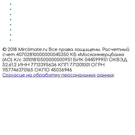
© 2018 Mirclimate.ru Все права защищены. Расчетный
счет 40702810000000045350 КБ «Москоммерцбанк»
(АО) К/с 30101810500000000951 БИК 044599951 ОКВЭД
52.61.2 ИНН 7713395636 КПП 771301001 ОГРН
1157746370165 ОКПО 45036946
Согласие на обработку персональных данных