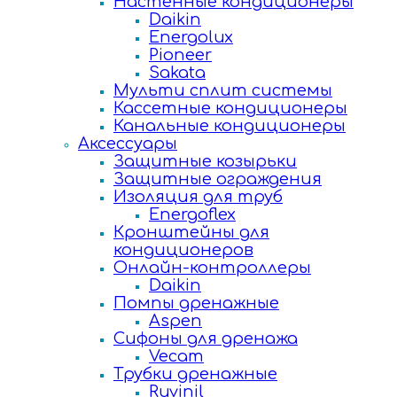
Настенные кондиционеры
Daikin
Energolux
Pioneer
Sakata
Мульти сплит системы
Кассетные кондиционеры
Канальные кондиционеры
Аксессуары
Защитные козырьки
Защитные ограждения
Изоляция для труб
Energoflex
Кронштейны для
кондиционеров
Онлайн-контроллеры
Daikin
Помпы дренажные
Aspen
Сифоны для дренажа
Vecam
Трубки дренажные
Ruvinil