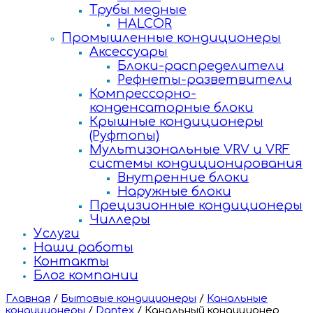
Трубы медные
HALCOR
Промышленные кондиционеры
Аксессуары
Блоки-распределители
Рефнеты-разветвители
Компрессорно-
конденсаторные блоки
Крышные кондиционеры
(Руфтопы)
Мультизональные VRV и VRF
системы кондиционирования
Внутренние блоки
Наружные блоки
Прецизионные кондиционеры
Чиллеры
Услуги
Наши работы
Контакты
Блог компании
Главная
/
Бытовые кондиционеры
/
Канальные
кондиционеры
/
Dantex
/
Канальный кондиционер