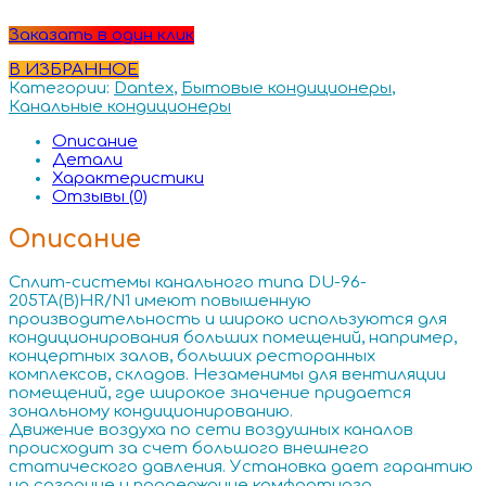
Заказать в один клик
В ИЗБРАННОЕ
Категории:
Dantex
,
Бытовые кондиционеры
,
Канальные кондиционеры
Описание
Детали
Характеристики
Отзывы (0)
Описание
Сплит-системы канального типа DU-96-
205TA(B)HR/N1 имеют повышенную
производительность и широко используются для
кондиционирования больших помещений, например,
концертных залов, больших ресторанных
комплексов, складов. Незаменимы для вентиляции
помещений, где широкое значение придается
зональному кондиционированию.
Движение воздуха по сети воздушных каналов
происходит за счет большого внешнего
статического давления. Установка дает гарантию
на создание и поддержание комфортного