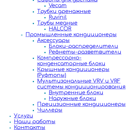
Vecam
Трубки дренажные
Ruvinil
Трубы медные
HALCOR
Промышленные кондиционеры
Аксессуары
Блоки-распределители
Рефнеты-разветвители
Компрессорно-
конденсаторные блоки
Крышные кондиционеры
(Руфтопы)
Мультизональные VRV и VRF
системы кондиционирования
Внутренние блоки
Наружные блоки
Прецизионные кондиционеры
Чиллеры
Услуги
Наши работы
Контакты