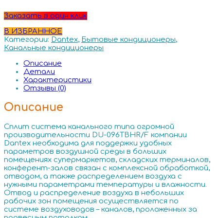
Заказать в один клик
В ИЗБРАННОЕ
Категории:
Dantex
,
Бытовые кондиционеры
,
Канальные кондиционеры
Описание
Детали
Характеристики
Отзывы (0)
Описание
Сплит система канального типа огромной
производительности DU-096TBHR/F компании
Dantex
необходима для поддержки удобных
параметров воздушной среды в больших
помещениях супермаркетов, складских терминалов,
конферент-залов связан с комплексной обработкой,
отводом, а также распределением воздуха с
нужными параметрами температуры и влажности.
Отвод и распределение воздуха в небольших
рабочих зон помещения осуществляется по
системе воздуховодов – каналов, проложенных за
подвесным потолком.