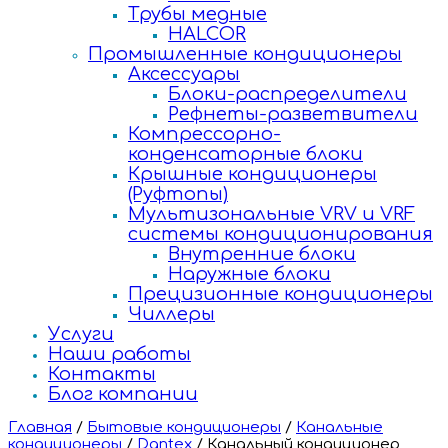
Трубы медные
HALCOR
Промышленные кондиционеры
Аксессуары
Блоки-распределители
Рефнеты-разветвители
Компрессорно-
конденсаторные блоки
Крышные кондиционеры
(Руфтопы)
Мультизональные VRV и VRF
системы кондиционирования
Внутренние блоки
Наружные блоки
Прецизионные кондиционеры
Чиллеры
Услуги
Наши работы
Контакты
Блог компании
Главная
/
Бытовые кондиционеры
/
Канальные
кондиционеры
/
Dantex
/
Канальный кондиционер