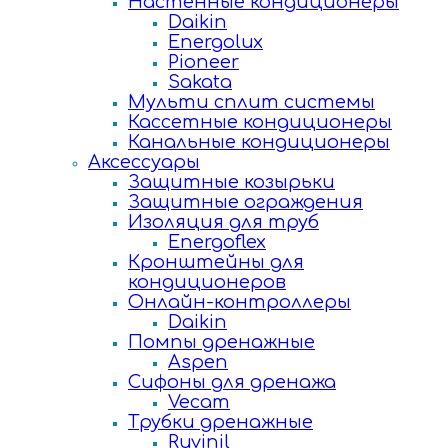
Настенные кондиционеры
Daikin
Energolux
Pioneer
Sakata
Мульти сплит системы
Кассетные кондиционеры
Канальные кондиционеры
Аксессуары
Защитные козырьки
Защитные ограждения
Изоляция для труб
Energoflex
Кронштейны для
кондиционеров
Онлайн-контроллеры
Daikin
Помпы дренажные
Aspen
Сифоны для дренажа
Vecam
Трубки дренажные
Ruvinil