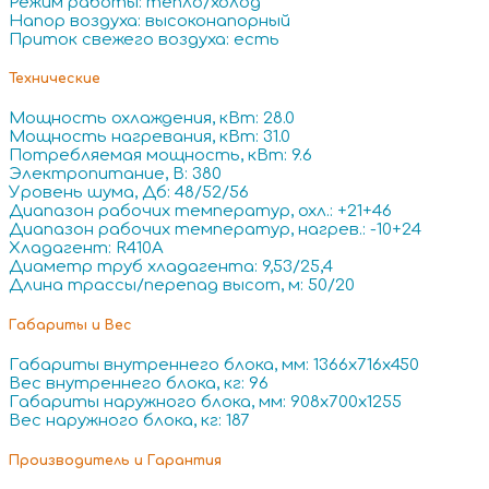
Режим работы: тепло/холод
Напор воздуха: высоконапорный
Приток свежего воздуха: есть
Технические
Мощность охлаждения, кВт: 28.0
Мощность нагревания, кВт: 31.0
Потребляемая мощность, кВт: 9.6
Электропитание, В: 380
Уровень шума, Дб: 48/52/56
Диапазон рабочих температур, охл.: +21+46
Диапазон рабочих температур, нагрев.: -10+24
Хладагент: R410A
Диаметр труб хладагента: 9,53/25,4
Длина трассы/перепад высот, м: 50/20
Габариты и Вес
Габариты внутреннего блока, мм: 1366x716x450
Вес внутреннего блока, кг: 96
Габариты наружного блока, мм: 908x700x1255
Вес наружного блока, кг: 187
Производитель и Гарантия