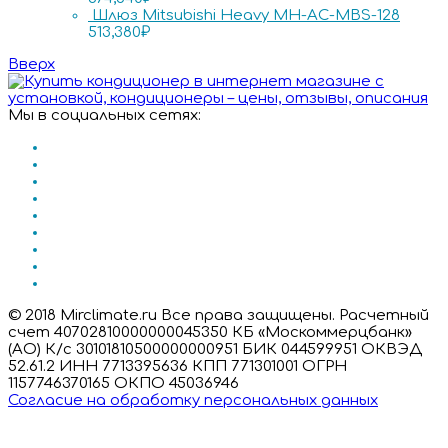
Шлюз Mitsubishi Heavy MH-AC-MBS-128
513,380
₽
Вверх
Мы в социальных сетях:
© 2018 Mirclimate.ru Все права защищены. Расчетный
счет 40702810000000045350 КБ «Москоммерцбанк»
(АО) К/с 30101810500000000951 БИК 044599951 ОКВЭД
52.61.2 ИНН 7713395636 КПП 771301001 ОГРН
1157746370165 ОКПО 45036946
Согласие на обработку персональных данных