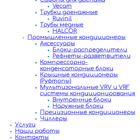
Vecam
Трубки дренажные
Ruvinil
Трубы медные
HALCOR
Промышленные кондиционеры
Аксессуары
Блоки-распределители
Рефнеты-разветвители
Компрессорно-
конденсаторные блоки
Крышные кондиционеры
(Руфтопы)
Мультизональные VRV и VRF
системы кондиционирования
Внутренние блоки
Наружные блоки
Прецизионные кондиционеры
Чиллеры
Услуги
Наши работы
Контакты