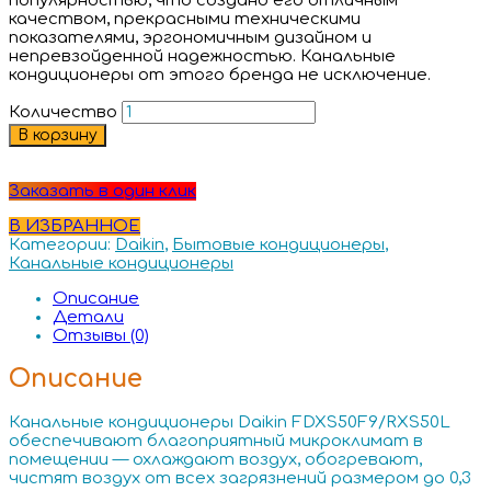
популярностью, что создано его отличным
качеством, прекрасными техническими
показателями, эргономичным дизайном и
непревзойденной надежностью. Канальные
кондиционеры от этого бренда не исключение.
Количество
В корзину
Заказать в один клик
В ИЗБРАННОЕ
Категории:
Daikin
,
Бытовые кондиционеры
,
Канальные кондиционеры
Описание
Детали
Отзывы (0)
Описание
Канальные кондиционеры Daikin FDXS50F9/RXS50L
обеспечивают благоприятный микроклимат в
помещении — охлаждают воздух, обогревают,
чистят воздух от всех загрязнений размером до 0,3