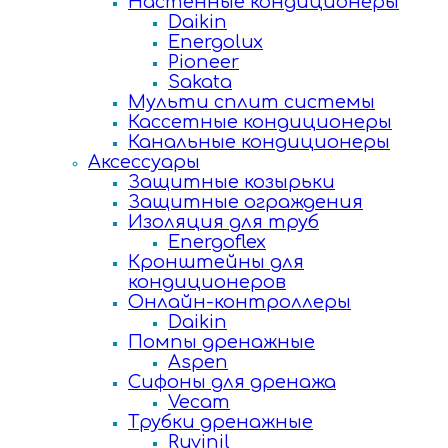
Настенные кондиционеры
Daikin
Energolux
Pioneer
Sakata
Мульти сплит системы
Кассетные кондиционеры
Канальные кондиционеры
Аксессуары
Защитные козырьки
Защитные ограждения
Изоляция для труб
Energoflex
Кронштейны для
кондиционеров
Онлайн-контроллеры
Daikin
Помпы дренажные
Aspen
Сифоны для дренажа
Vecam
Трубки дренажные
Ruvinil