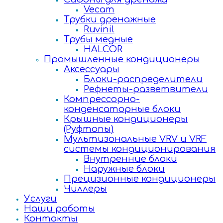
Vecam
Трубки дренажные
Ruvinil
Трубы медные
HALCOR
Промышленные кондиционеры
Аксессуары
Блоки-распределители
Рефнеты-разветвители
Компрессорно-
конденсаторные блоки
Крышные кондиционеры
(Руфтопы)
Мультизональные VRV и VRF
системы кондиционирования
Внутренние блоки
Наружные блоки
Прецизионные кондиционеры
Чиллеры
Услуги
Наши работы
Контакты