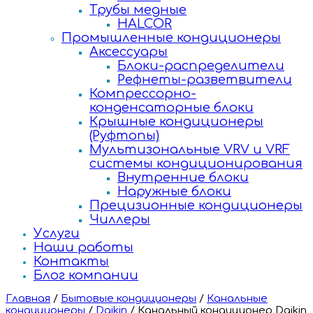
Трубы медные
HALCOR
Промышленные кондиционеры
Аксессуары
Блоки-распределители
Рефнеты-разветвители
Компрессорно-
конденсаторные блоки
Крышные кондиционеры
(Руфтопы)
Мультизональные VRV и VRF
системы кондиционирования
Внутренние блоки
Наружные блоки
Прецизионные кондиционеры
Чиллеры
Услуги
Наши работы
Контакты
Блог компании
Главная
/
Бытовые кондиционеры
/
Канальные
кондиционеры
/
Daikin
/
Канальный кондиционер Daikin