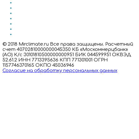
© 2018 Mirclimate.ru Все права защищены. Расчетный
счет 40702810000000045350 КБ «Москоммерцбанк»
(АО) К/с 30101810500000000951 БИК 044599951 ОКВЭД
52.61.2 ИНН 7713395636 КПП 771301001 ОГРН
1157746370165 ОКПО 45036946
Согласие на обработку персональных данных