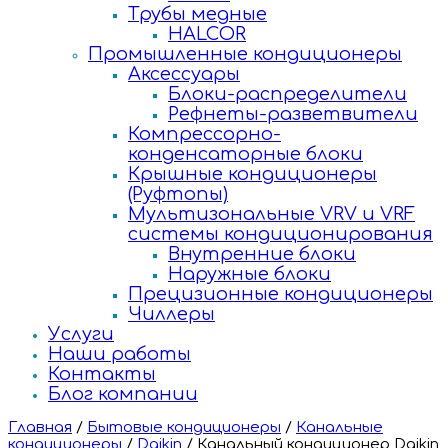
Трубы медные
HALCOR
Промышленные кондиционеры
Аксессуары
Блоки-распределители
Рефнеты-разветвители
Компрессорно-
конденсаторные блоки
Крышные кондиционеры
(Руфтопы)
Мультизональные VRV и VRF
системы кондиционирования
Внутренние блоки
Наружные блоки
Прецизионные кондиционеры
Чиллеры
Услуги
Наши работы
Контакты
Блог компании
Главная
/
Бытовые кондиционеры
/
Канальные
кондиционеры
/
Daikin
/
Канальный кондиционер Daikin