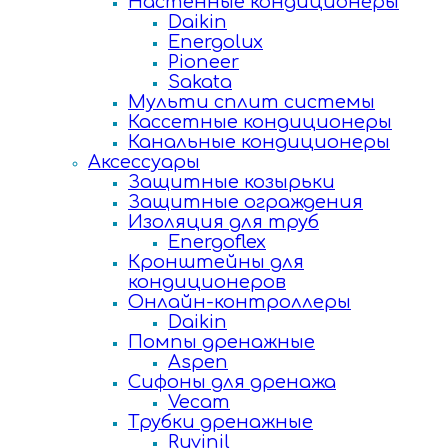
Настенные кондиционеры
Daikin
Energolux
Pioneer
Sakata
Мульти сплит системы
Кассетные кондиционеры
Канальные кондиционеры
Аксессуары
Защитные козырьки
Защитные ограждения
Изоляция для труб
Energoflex
Кронштейны для
кондиционеров
Онлайн-контроллеры
Daikin
Помпы дренажные
Aspen
Сифоны для дренажа
Vecam
Трубки дренажные
Ruvinil