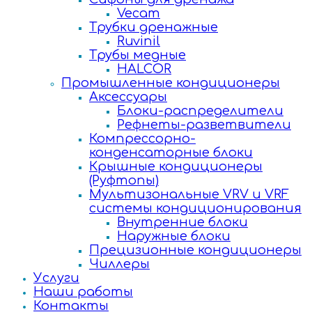
Vecam
Трубки дренажные
Ruvinil
Трубы медные
HALCOR
Промышленные кондиционеры
Аксессуары
Блоки-распределители
Рефнеты-разветвители
Компрессорно-
конденсаторные блоки
Крышные кондиционеры
(Руфтопы)
Мультизональные VRV и VRF
системы кондиционирования
Внутренние блоки
Наружные блоки
Прецизионные кондиционеры
Чиллеры
Услуги
Наши работы
Контакты