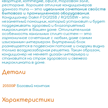
квартире, коттедже, офисе, торговом зале,
ресторане. Хорошее отличие кондиционеров
данного типа — это
идеальное сочетание свойств
бытового и промышленного оборудования
.
Кондиционер Daikin FDQ125B / RQ125BW – это
незаметный помощник, который установит и будет
поддерживать здоровый и благоприятный
микроклимат в Вашем доме. Отличительная
особенность канальных сплит-систем — это
гармоничное сочетание с любым, даже самым
изысканным интерьером. Внутренний блок
размещается в подвесном потолке и снаружи видна
только воздухозаборная решетка. Таким образом,
кондиционер не меняет дизайн интерьера и
становится на страж здорового и свежего
микроклимата в доме.
Детали
20500₽
Базовый монтаж
Характеристики