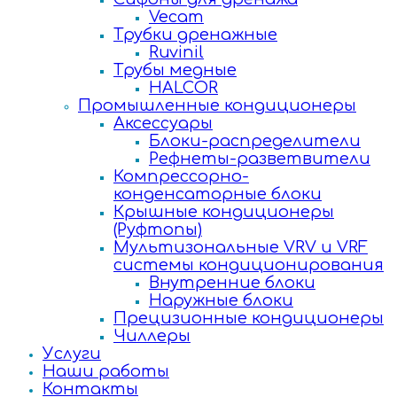
Vecam
Трубки дренажные
Ruvinil
Трубы медные
HALCOR
Промышленные кондиционеры
Аксессуары
Блоки-распределители
Рефнеты-разветвители
Компрессорно-
конденсаторные блоки
Крышные кондиционеры
(Руфтопы)
Мультизональные VRV и VRF
системы кондиционирования
Внутренние блоки
Наружные блоки
Прецизионные кондиционеры
Чиллеры
Услуги
Наши работы
Контакты