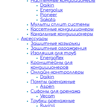
Настенные кондиционеры
Daikin
Energolux
Pioneer
Sakata
Мульти сплит системы
Кассетные кондиционеры
Канальные кондиционеры
Аксессуары
Защитные козырьки
Защитные ограждения
Изоляция для труб
Energoflex
Кронштейны для
кондиционеров
Онлайн-контроллеры
Daikin
Помпы дренажные
Aspen
Сифоны для дренажа
Vecam
Трубки дренажные
Ruvinil