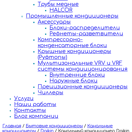
Трубы медные
HALCOR
Промышленные кондиционеры
Аксессуары
Блоки-распределители
Рефнеты-разветвители
Компрессорно-
конденсаторные блоки
Крышные кондиционеры
(Руфтопы)
Мультизональные VRV и VRF
системы кондиционирования
Внутренние блоки
Наружные блоки
Прецизионные кондиционеры
Чиллеры
Услуги
Наши работы
Контакты
Блог компании
Главная
/
Бытовые кондиционеры
/
Канальные
кондиционеры
/
Daikin
/
Канальный кондиционер Daikin