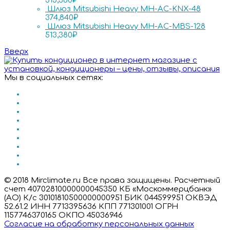
513,380
₽
Шлюз Mitsubishi Heavy MH-AC-KNX-48
374,840
₽
Шлюз Mitsubishi Heavy MH-AC-MBS-128
513,380
₽
Вверх
Мы в социальных сетях:
© 2018 Mirclimate.ru Все права защищены. Расчетный
счет 40702810000000045350 КБ «Москоммерцбанк»
(АО) К/с 30101810500000000951 БИК 044599951 ОКВЭД
52.61.2 ИНН 7713395636 КПП 771301001 ОГРН
1157746370165 ОКПО 45036946
Согласие на обработку персональных данных