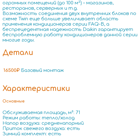
2
огромных помещений (до 100 м
) – магазинов,
ресторанов, серверных и т.д.
Возможность соединения двух внутренних блоков по
схеме Twin еще больше увеличивает область
применения кондиционеров серии FAQ-B, а
беспрецедентная надежность Daikin гарантирует
беспроблемную работу кондиционеров данной серии
многие годы.
Детали
16500₽
Базовый монтаж
Характеристики
Основные
Обслуживаемая площадь, м²: 71
Режим работы: тепло/холод
Напор воздуха: средненапорный
Приток свежего воздуха: есть
Зимний комплект: есть