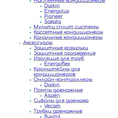
Настенные кондиционеры
Daikin
Energolux
Pioneer
Sakata
Мульти сплит системы
Кассетные кондиционеры
Канальные кондиционеры
Аксессуары
Защитные козырьки
Защитные ограждения
Изоляция для труб
Energoflex
Кронштейны для
кондиционеров
Онлайн-контроллеры
Daikin
Помпы дренажные
Aspen
Сифоны для дренажа
Vecam
Трубки дренажные
Ruvinil