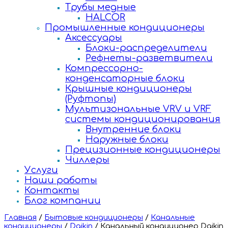
Трубы медные
HALCOR
Промышленные кондиционеры
Аксессуары
Блоки-распределители
Рефнеты-разветвители
Компрессорно-
конденсаторные блоки
Крышные кондиционеры
(Руфтопы)
Мультизональные VRV и VRF
системы кондиционирования
Внутренние блоки
Наружные блоки
Прецизионные кондиционеры
Чиллеры
Услуги
Наши работы
Контакты
Блог компании
Главная
/
Бытовые кондиционеры
/
Канальные
кондиционеры
/
Daikin
/
Канальный кондиционер Daikin