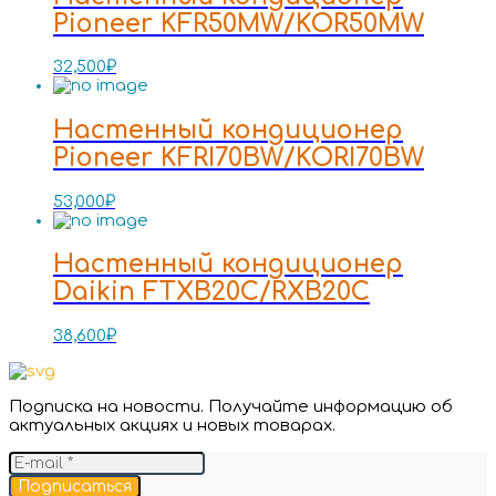
Pioneer KFR50MW/KOR50MW
32,500
₽
Настенный кондиционер
Pioneer KFRI70BW/KORI70BW
53,000
₽
Настенный кондиционер
Daikin FTXB20C/RXB20C
38,600
₽
Подписка на новости. Получайте информацию об
актуальных акциях и новых товарах.
Подписаться