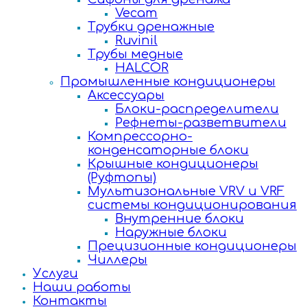
Vecam
Трубки дренажные
Ruvinil
Трубы медные
HALCOR
Промышленные кондиционеры
Аксессуары
Блоки-распределители
Рефнеты-разветвители
Компрессорно-
конденсаторные блоки
Крышные кондиционеры
(Руфтопы)
Мультизональные VRV и VRF
системы кондиционирования
Внутренние блоки
Наружные блоки
Прецизионные кондиционеры
Чиллеры
Услуги
Наши работы
Контакты