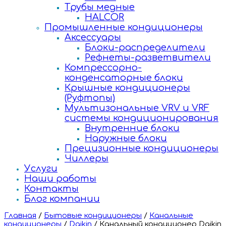
Трубы медные
HALCOR
Промышленные кондиционеры
Аксессуары
Блоки-распределители
Рефнеты-разветвители
Компрессорно-
конденсаторные блоки
Крышные кондиционеры
(Руфтопы)
Мультизональные VRV и VRF
системы кондиционирования
Внутренние блоки
Наружные блоки
Прецизионные кондиционеры
Чиллеры
Услуги
Наши работы
Контакты
Блог компании
Главная
/
Бытовые кондиционеры
/
Канальные
кондиционеры
/
Daikin
/
Канальный кондиционер Daikin