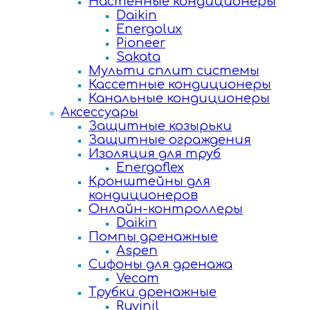
Настенные кондиционеры
Daikin
Energolux
Pioneer
Sakata
Мульти сплит системы
Кассетные кондиционеры
Канальные кондиционеры
Аксессуары
Защитные козырьки
Защитные ограждения
Изоляция для труб
Energoflex
Кронштейны для
кондиционеров
Онлайн-контроллеры
Daikin
Помпы дренажные
Aspen
Сифоны для дренажа
Vecam
Трубки дренажные
Ruvinil