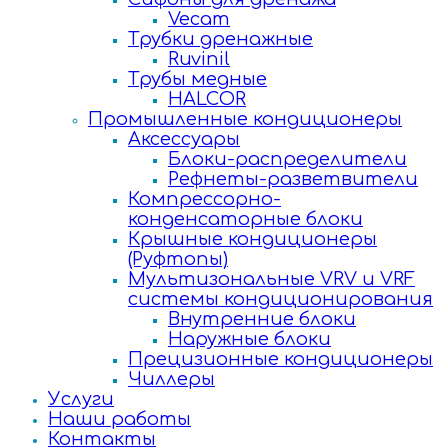
Vecam
Трубки дренажные
Ruvinil
Трубы медные
HALCOR
Промышленные кондиционеры
Аксессуары
Блоки-распределители
Рефнеты-разветвители
Компрессорно-
конденсаторные блоки
Крышные кондиционеры
(Руфтопы)
Мультизональные VRV и VRF
системы кондиционирования
Внутренние блоки
Наружные блоки
Прецизионные кондиционеры
Чиллеры
Услуги
Наши работы
Контакты