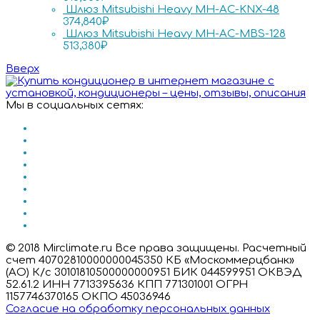
Шлюз Mitsubishi Heavy MH-AC-KNX-48
374,840
₽
Шлюз Mitsubishi Heavy MH-AC-MBS-128
513,380
₽
Вверх
Мы в социальных сетях:
© 2018 Mirclimate.ru Все права защищены. Расчетный
счет 40702810000000045350 КБ «Москоммерцбанк»
(АО) К/с 30101810500000000951 БИК 044599951 ОКВЭД
52.61.2 ИНН 7713395636 КПП 771301001 ОГРН
1157746370165 ОКПО 45036946
Согласие на обработку персональных данных